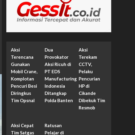
Aksi
Dua
Aksi
Terencana
Provokator
Terekam
Gunakan
Aksi Ricuh di
CCTV,
Mobil Crane,
PT EDS
Pelaku
Komplotan
Manufacturing
Pencurian
Pencuri Besi
Indonesia
HP di
Diringkus
Ditangkap
Cikande
Tim Opsnal
Polda Banten
Dibekuk Tim
Resmob
Aksi Cepat
Ratusan
Tim Satgas
Pelajar di