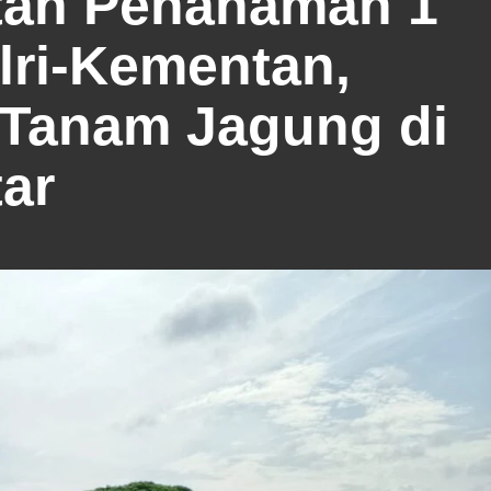
tan Penanaman 1
lri-Kementan,
 Tanam Jagung di
ar