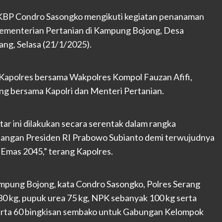
KBP Condro Sasongko mengikuti kegiatan penanaman
n Kementerian Pertanian di Kampung Bojong, Desa
ng, Selasa (21/1/2025).
Kapolres bersama Wakpolres Kompol Fauzan Afifi,
ting bersama Kapolri dan Menteri Pertanian.
ar ini dilakukan secara serentak dalam rangka
angan Presiden RI Prabowo Subianto demi terwujudnya
Emas 2045,” terang Kapolres.
ampung Bojong, kata Condro Sasongko, Polres Serang
0 kg, pupuk urea 75 kg, NPK sebanyak 100 kg serta
erta 60 bingkisan sembako untuk Gabungan Kelompok