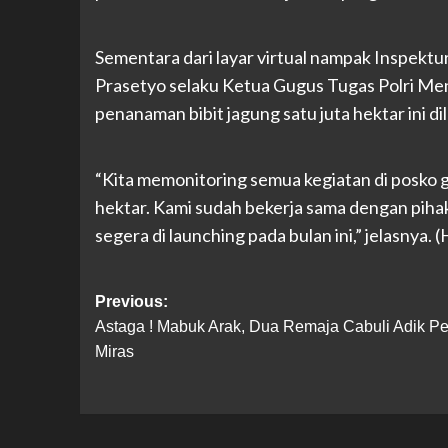
Sementara dari layar virtual nampak Inspek
Prasetyo selaku Ketua Gugus Tugas Polri 
penanaman bibit jagung satu juta hektar ini di
“Kita memonitoring semua kegiatan di posko 
hektar. Kami sudah bekerja sama dengan piha
segera di launching pada bulan ini,” jelasnya. 
Post
Previous:
Astaga ! Mabuk Arak, Dua Remaja Cabuli Adik Pe
navigation
Miras