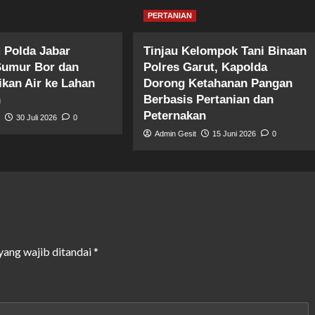
PERTANIAN
 Polda Jabar
Tinjau Kelompok Tani Binaan
Sumur Bor dan
Polres Garut, Kapolda
ikan Air ke Lahan
Dorong Ketahanan Pangan
n
Berbasis Pertanian dan
Peternakan
t
30 Juli 2026
0
Admin Gesit
15 Juni 2026
0
yang wajib ditandai
*