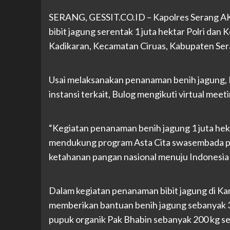
SERANG, GESSIT
.CO.ID
– Kapolres Serang A
bibit jagung serentak 1 juta hektar Polri da
Kadikaran, Kecamatan Ciruas, Kabupaten Sera
Usai melaksanakan penanaman benih jagung, 
instansi terkait, Bulog mengikuti virtual mee
“Kegiatan penanaman benih jagung 1 juta hekt
mendukung program Asta Cita swasembada p
ketahanan pangan nasional menuju Indonesia 
Dalam kegiatan penanaman bibit jagung di K
memberikan bantuan benih jagung sebanyak 3
pupuk organik Pak Bhabin sebanyak 200 kg s