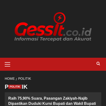
Skip
to
content
Primary
Menu
HOME
POLITIK
POLITIK
POLITIK
Raih 75,90% Suara, Pasangan Zakiyah-Najib
Dipastikan Duduki Kursi Bupati dan Wakil Bupati