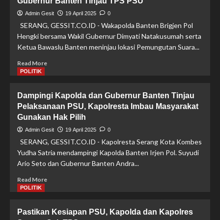
Gubernur Banten Tinjau TPS PSU
Rachmatu
Serang
Zakiyah
Admin Gesit
19 April 2025
0
dan
SERANG, GESSIT.CO.ID - Wakapolda Banten Brigjen Pol
Najib
Hengki bersama Wakil Gubernur Dimyati Natakusumah serta
Hamas
Ketua Bawaslu Banten meninjau lokasi Pemungutan Suara...
Unggul
Sementara
Read
Read More
more
POLITIK
about
Wakapolres
Dampingi Kapolda dan Gubernur Banten Tinjau
Serang
Pelaksanaan PSU, Kapolresta Imbau Masyarakat
Dampingi
Gunakan Hak Pilih
Wakapolda
Dan
Admin Gesit
19 April 2025
0
Gubernur
SERANG, GESSIT.CO.ID - Kapolresta Serang Kota Kombes
Banten
Yudha Satria mendampingi Kapolda Banten Irjen Pol. Suyudi
Tinjau
Ario Seto dan Gubernur Banten Andra...
TPS
PSU
Read
Read More
more
POLITIK
about
Dampingi
Pastikan Kesiapan PSU, Kapolda dan Kapolres
Kapolda