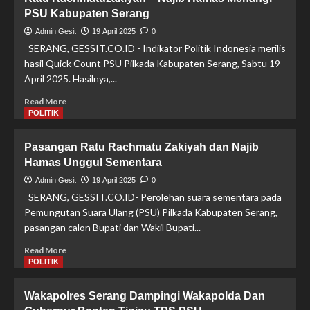
Pantau
PSU Kabupaten Serang
Pleno
Rekapitulasi
Admin Gesit
19 April 2025
0
di
SERANG, GESSIT.CO.ID - Indikator Politik Indonesia merilis
Kecamatan
hasil Quick Count PSU Pilkada Kabupaten Serang, Sabtu 19
Jawilan
April 2025. Hasilnya,...
Read
Read More
more
POLITIK
about
Ada
Pasangan Ratu Rachmatu Zakiyah dan Najib
Penambahan
Hamas Unggul Sementara
6
Persen
Admin Gesit
19 April 2025
0
Suara,
SERANG, GESSIT.CO.ID- Perolehan suara sementara pada
Pasangan
Pemungutan Suara Ulang (PSU) Pilkada Kabupaten Serang,
Ratu
pasangan calon Bupati dan Wakil Bupati...
Rachmatuzakiyah
–
Read
Read More
Najib
more
POLITIK
Hamas
about
Menangi
Pasangan
Wakapolres Serang Dampingi Wakapolda Dan
PSU
Ratu
Kabupaten