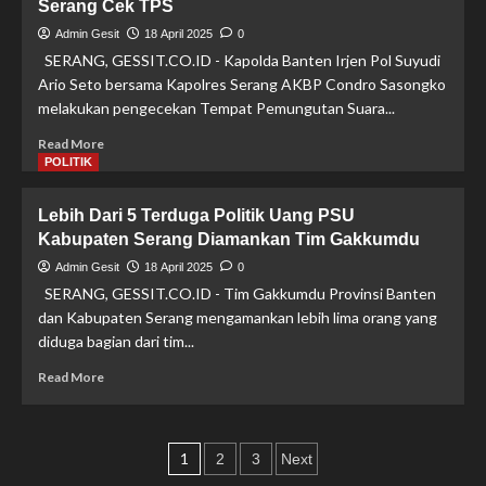
Serang Cek TPS
dan
Gubernur
Admin Gesit
18 April 2025
0
Banten
SERANG, GESSIT.CO.ID - Kapolda Banten Irjen Pol Suyudi
Tinjau
Ario Seto bersama Kapolres Serang AKBP Condro Sasongko
Pelaksanaan
melakukan pengecekan Tempat Pemungutan Suara...
PSU,
Kapolresta
Read
Read More
Imbau
more
POLITIK
Masyarakat
about
Gunakan
Pastikan
Lebih Dari 5 Terduga Politik Uang PSU
Hak
Kesiapan
Pilih
Kabupaten Serang Diamankan Tim Gakkumdu
PSU,
Kapolda
Admin Gesit
18 April 2025
0
dan
SERANG, GESSIT.CO.ID - Tim Gakkumdu Provinsi Banten
Kapolres
dan Kabupaten Serang mengamankan lebih lima orang yang
Serang
diduga bagian dari tim...
Cek
TPS
Read
Read More
more
about
Lebih
Paginasi
Dari
1
2
3
Next
5