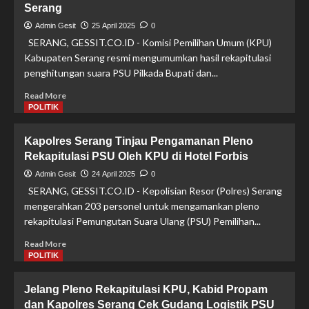
Serang
Admin Gesit
25 April 2025
0
SERANG, GESSIT.CO.ID - Komisi Pemilihan Umum (KPU)
Kabupaten Serang resmi mengumumkan hasil rekapitulasi
penghitungan suara PSU Pilkada Bupati dan...
Read
Read More
more
POLITIK
about
Raih
Kapolres Serang Tinjau Pengamanan Pleno
75,90%
Rekapitulasi PSU Oleh KPU di Hotel Forbis
Suara,
Pasangan
Admin Gesit
24 April 2025
0
Zakiyah-
SERANG, GESSIT.CO.ID - Kepolisian Resor (Polres) Serang
Najib
mengerahkan 203 personel untuk mengamankan pleno
Dipastikan
rekapitulasi Pemungutan Suara Ulang (PSU) Pemilihan...
Duduki
Kursi
Read
Read More
Bupati
more
POLITIK
dan
about
Wakil
Kapolres
Jelang Pleno Rekapitulasi KPU, Kabid Propam
Bupati
Serang
Serang
dan Kapolres Serang Cek Gudang Logistik PSU
Tinjau