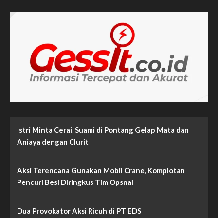
pos
Terduga
Politik
Uang
PSU
Kabupaten
Serang
Diamankan
Tim
Gakkumdu
Istri Minta Cerai, Suami di Pontang Gelap Mata dan
Aniaya dengan Clurit
Aksi Terencana Gunakan Mobil Crane, Komplotan
Pencuri Besi Diringkus Tim Opsnal
Dua Provokator Aksi Ricuh di PT EDS