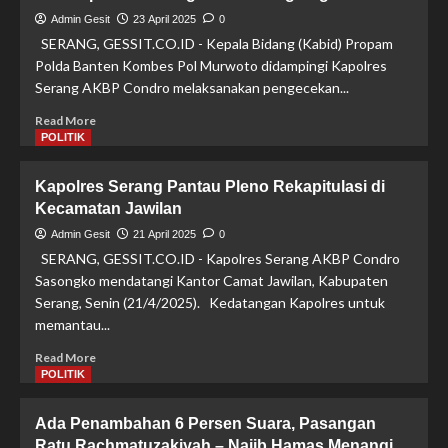
Pengamanan
Admin Gesit
23 April 2025
0
Pleno
SERANG, GESSIT.CO.ID - Kepala Bidang (Kabid) Propam
Rekapitulasi
Polda Banten Kombes Pol Murwoto didampingi Kapolres
PSU
Serang AKBP Condro melaksanakan pengecekan...
Oleh
KPU
Read
Read More
di
more
POLITIK
Hotel
about
Forbis
Jelang
Kapolres Serang Pantau Pleno Rekapitulasi di
Pleno
Kecamatan Jawilan
Rekapitulasi
KPU,
Admin Gesit
21 April 2025
0
Kabid
SERANG, GESSIT.CO.ID - Kapolres Serang AKBP Condro
Propam
Sasongko mendatangi Kantor Camat Jawilan, Kabupaten
dan
Serang, Senin (21/4/2025). Kedatangan Kapolres untuk
Kapolres
memantau...
Serang
Cek
Read
Read More
Gudang
more
POLITIK
Logistik
about
PSU
Kapolres
Ada Penambahan 6 Persen Suara, Pasangan
Serang
Ratu Rachmatuzakiyah – Najib Hamas Menangi