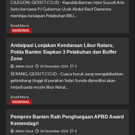
CILEGON, GESSIT.CO.ID - Kapolda Banten Irjen Suyudi Ario
Terbatas
Seto bersama PJ Gubernur Ucok Abdul Rauf Damenta
Bidang
meninjau kesiapan Pelabuhan BBJ...
Pangan
Read
Read More
more
NASIONAL
about
Pj
Antisipasi Lonjakan Kendaraan Libur Nataru,
Gubernur
Polda Banten Siapkan 3 Pelabuhan dan Buffer
dan
Zone
Kapolda
Banten
Admin Gesit
20 Desember 2024
0
Pantau
SERANG, GESSIT.CO.ID - Cuaca buruk yang mengakibatkan
Kesiapan
gelombang tinggi di perairan Selat Sunda diprediksi akan
Nataru
terjadi pada musim libur Natal...
Pelabuhan
BBJ
Read
Read More
dan
more
NASIONAL
Ciwandan
about
Antisipasi
Pemprov Banten Raih Penghargaan APBD Award
Lonjakan
Kemendagri
Kendaraan
Libur
Admin Gesit
18 Desember 2024
0