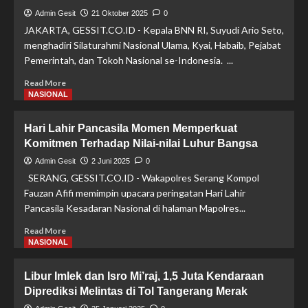
KIKI
Admin Gesit
21 Oktober 2025
0
FAUZI
JAKARTA, GESSIT.CO.ID - Kepala BNN RI, Suyudi Ario Seto,
Nahkodai
menghadiri Silaturahmi Nasional Ulama, Kyai, Habaib, Pejabat
KNPI
Pemerintah, dan Tokoh Nasional se-Indonesia. ...
PROV.
BANTEN
Read
Read More
untuk
more
NASIONAL
Menyatukan
about
Pemuda
Silaturahmi
Hari Lahir Pancasila Momen Memperkuat
Banten
Bersama
Komitmen Terhadap Nilai-nilai Luhur Bangsa
Tokoh
Ulama,
Admin Gesit
2 Juni 2025
0
Kepala
SERANG, GESSIT.CO.ID - Wakapolres Serang Kompol
BNN
Fauzan Afifi memimpin upacara peringatan Hari Lahir
RI
Pancasila Kesadaran Nasional di halaman Mapolres...
Serukan
Jihad
Read
Read More
Melawan
more
NASIONAL
Narkoba
about
Hari
Libur Imlek dan Isro Mi’raj, 1,5 Juta Kendaraan
Lahir
Diprediksi Melintas di Tol Tangerang Merak
Pancasila
Momen