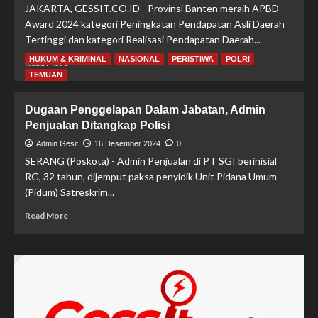
Nataru,
JAKARTA, GESSIT.CO.ID - Provinsi Banten meraih APBD
Polda
Award 2024 kategori Peningkatan Pendapatan Asli Daerah
Banten
Tertinggi dan kategori Realisasi Pendapatan Daerah...
Siapkan
3
HUKUM & KRIMINAL
NASIONAL
PERISTIWA
POLRI
Read
Read More
Pelabuhan
more
TEMUAN
dan
about
Buffer
Pemprov
Dugaan Penggelapan Dalam Jabatan, Admin
Zone
Banten
Penjualan Ditangkap Polisi
Raih
Penghargaan
Admin Gesit
16 Desember 2024
0
APBD
SERANG (Poskota) - Admin Penjualan di PT SGI berinisial
Award
RG, 32 tahun, dijemput paksa penyidik Unit Pidana Umum
Kemendagri
(Pidum) Satreskrim...
Read
Read More
more
about
Dugaan
Penggelapan
Dalam
Jabatan,
Admin