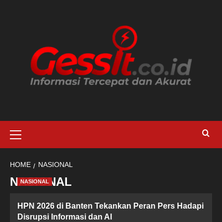
Skip
to
content
Primary
Menu
HOME
NASIONAL
NASIONAL
NASIONAL
HPN 2026 di Banten Tekankan Peran Pers Hadapi
Disrupsi Informasi dan AI