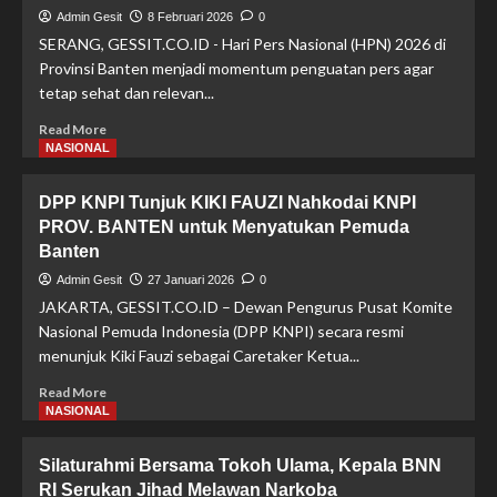
Admin Gesit
8 Februari 2026
0
SERANG, GESSIT.CO.ID - Hari Pers Nasional (HPN) 2026 di
Provinsi Banten menjadi momentum penguatan pers agar
tetap sehat dan relevan...
Read
Read More
more
NASIONAL
about
HPN
DPP KNPI Tunjuk KIKI FAUZI Nahkodai KNPI
2026
PROV. BANTEN untuk Menyatukan Pemuda
di
Banten
Banten
Tekankan
Admin Gesit
27 Januari 2026
0
Peran
JAKARTA, GESSIT.CO.ID – Dewan Pengurus Pusat Komite
Pers
Nasional Pemuda Indonesia (DPP KNPI) secara resmi
Hadapi
menunjuk Kiki Fauzi sebagai Caretaker Ketua...
Disrupsi
Informasi
Read
Read More
dan
more
NASIONAL
AI
about
DPP
Silaturahmi Bersama Tokoh Ulama, Kepala BNN
KNPI
RI Serukan Jihad Melawan Narkoba
Tunjuk