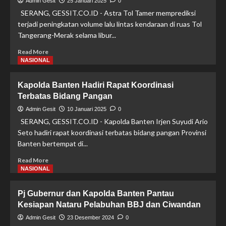
Admin Gesit
25 Januari 2025
0
Memperkuat
SERANG, GESSIT.CO.ID - Astra Tol Tamer memprediksi
Komitmen
terjadi peningkatan volume lalu lintas kendaraan di ruas Tol
Terhadap
Tangerang-Merak selama libur...
Nilai-
nilai
Read
Read More
Luhur
more
NASIONAL
Bangsa
about
Libur
Kapolda Banten Hadiri Rapat Koordinasi
Imlek
Terbatas Bidang Pangan
dan
Isro
Admin Gesit
10 Januari 2025
0
Mi’raj,
SERANG, GESSIT.CO.ID - Kapolda Banten Irjen Suyudi Ario
1,5
Seto hadiri rapat koordinasi terbatas bidang pangan Provinsi
Juta
Banten bertempat di...
Kendaraan
Diprediksi
Read
Read More
Melintas
more
NASIONAL
di
about
Tol
Kapolda
Pj Gubernur dan Kapolda Banten Pantau
Tangerang
Banten
Merak
Kesiapan Nataru Pelabuhan BBJ dan Ciwandan
Hadiri
Rapat
Admin Gesit
23 Desember 2024
0
Koordinasi