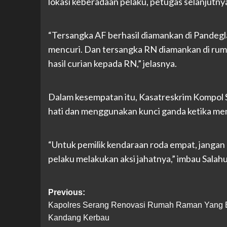
lokasi keberadaan pelaku, petugas selanjutn
“Tersangka AF berhasil diamankan di Pandegl
mencuri. Dan tersangka RN diamankan di ru
hasil curian kepada RN,” jelasnya.
Dalam kesempatan itu, Kasatreskrim Kompol 
hati dan menggunakan kunci ganda ketika me
“Untuk pemilik kendaraan roda empat, janga
pelaku melakukan aksi jahatnya,” imbau Salah
Post
Previous:
Kapolres Serang Renovasi Rumah Raman Yang 
navigation
Kandang Kerbau