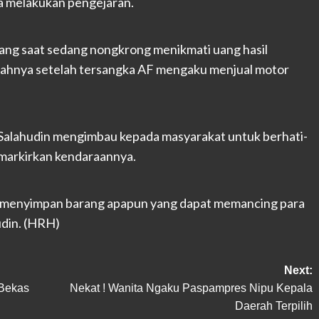
ya melakukan pengejaran.
ang saat sedang nongkrong menikmati uang hasil
mahnya setelah tersangka AF mengaku menjual motor
Salahudin mengimbau kepada masyarakat untuk berhati-
markirkan kendaraannya.
n menyimpan barang apapun yang dapat memancing para
udin. (HRH)
Next:
Bekas
Nekat ! Wanita Ngaku Paspampres Nipu Kepala
Daerah Terpilih