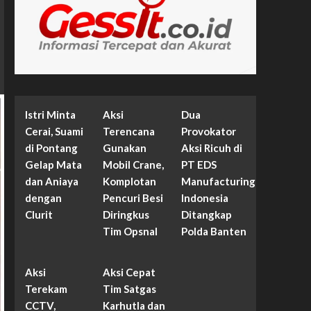
Istri Minta
Aksi
Dua
Cerai, Suami
Terencana
Provokator
di Pontang
Gunakan
Aksi Ricuh di
Gelap Mata
Mobil Crane,
PT EDS
dan Aniaya
Komplotan
Manufacturing
dengan
Pencuri Besi
Indonesia
Clurit
Diringkus
Ditangkap
Tim Opsnal
Polda Banten
Aksi
Aksi Cepat
Terekam
Tim Satgas
CCTV,
Karhutla dan