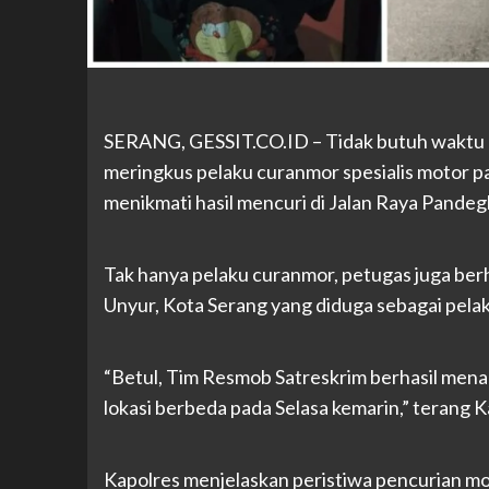
SERANG, GESSIT.CO.ID – Tidak butuh waktu la
meringkus pelaku curanmor spesialis motor pa
menikmati hasil mencuri di Jalan Raya Pande
Tak hanya pelaku curanmor, petugas juga be
Unyur, Kota Serang yang diduga sebagai pelak
“Betul, Tim Resmob Satreskrim berhasil mena
lokasi berbeda pada Selasa kemarin,” terang 
Kapolres menjelaskan peristiwa pencurian m