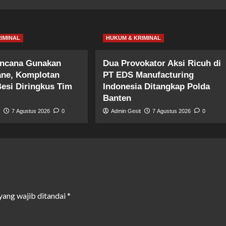
IMINAL
HUKUM & KRIMINAL
encana Gunakan
Dua Provokator Aksi Ricuh di
ane, Komplotan
PT EDS Manufacturing
Besi Diringkus Tim
Indonesia Ditangkap Polda
Banten
t
7 Agustus 2026
0
Admin Gesit
7 Agustus 2026
0
yang wajib ditandai
*