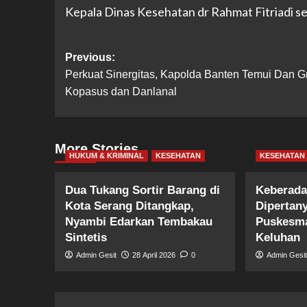
Kepala Dinas Kesehatan dr Rahmat Fitriadi 
Post
Previous:
Perkuat Sinergitas, Kapolda Banten Temui Dan G
navigation
Kopasus dan Danlanal
More Stories
HUKUM & KRIMINAL
KESEHATAN
KESEHATAN
Dua Tukang Sortir Barang di
Keberada
Kota Serang Ditangkap,
Dipertan
Nyambi Edarkan Tembakau
Puskesma
Sintetis
Keluhan
Admin Gesit
28 April 2026
0
Admin Gesi