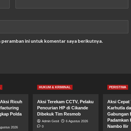
a peramban ini untuk komentar saya berikutnya.
L
HUKUM & KRIMINAL
PERISTIWA
Aksi Ricuh
Aksi Terekam CCTV, Pelaku
Aksi Cepat
facturing
Pencurian HP di Cikande
Karhutla d
gkap Polda
Dibekuk Tim Resmob
Gabungan B
Padamkan K
Admin Gesit
6 Agustus 2026
Nambo Ilir
0
Agustus 2026