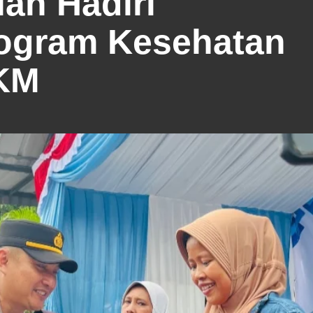
an Hadiri
rogram Kesehatan
KM