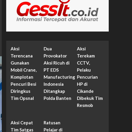
Aksi
Dua
Aksi
Terencana
Provokator
Terekam
Gunakan
Aksi Ricuh di
CCTV,
Mobil Crane,
PT EDS
Pelaku
Komplotan
Manufacturing
Pencurian
Pencuri Besi
Indonesia
HP di
Diringkus
Ditangkap
Cikande
Tim Opsnal
Polda Banten
Dibekuk Tim
Resmob
Aksi Cepat
Ratusan
Tim Satgas
Pelajar di