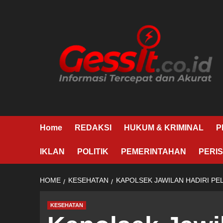
Skip
to
content
Home
REDAKSI
HUKUM & KRIMINAL
P
IKLAN
POLITIK
PEMERINTAHAN
PERIS
HOME
KESEHATAN
KAPOLSEK JAWILAN HADIRI P
KESEHATAN