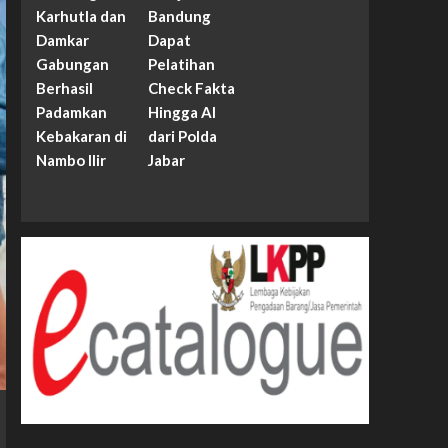
Karhutla dan
Bandung
Damkar
Dapat
Gabungan
Pelatihan
Berhasil
Check Fakta
Padamkan
Hingga AI
Kebakaran di
dari Polda
Nambo Ilir
Jabar