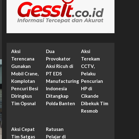
Aksi
Dua
Aksi
Terencana
Provokator
Terekam
Gunakan
Aksi Ricuh di
CCTV,
Mobil Crane,
PT EDS
Pelaku
Komplotan
Manufacturing
Pencurian
Pencuri Besi
Indonesia
HP di
Diringkus
Ditangkap
Cikande
Tim Opsnal
Polda Banten
Dibekuk Tim
Resmob
Aksi Cepat
Ratusan
Tim Satgas
Pelajar di