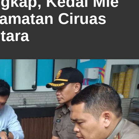
ngkap, Kedai Mie
amatan Ciruas
tara