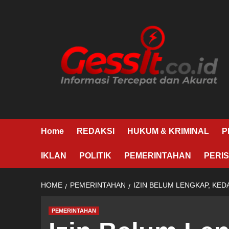
Skip
to
content
Home
REDAKSI
HUKUM & KRIMINAL
P
IKLAN
POLITIK
PEMERINTAHAN
PERIS
HOME
PEMERINTAHAN
IZIN BELUM LENGKAP, KE
PEMERINTAHAN