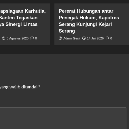
iapsiagaan Karhutla,
Pererat Hubungan antar
Banten Tegaskan
Penegak Hukum, Kapolres
a Sinergi Lintas
Serang Kunjungi Kejari
Serang
t
3 Agustus 2026
0
Admin Gesit
14 Juli 2026
0
yang wajib ditandai
*