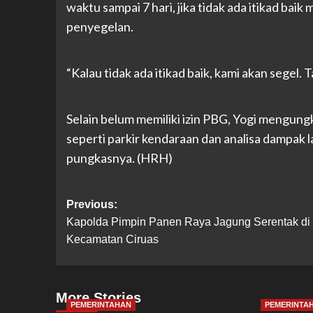
waktu sampai 7 hari, jika tidak ada itikad bai
penyegelan.
“Kalau tidak ada itikad baik, kami akan segel. 
Selain belum memiliki izin PBG, Yogi mengun
seperti parkir kendaraan dan analisa dampak lal
pungkasnya. (HRH)
Post
Previous:
Kapolda Pimpin Panen Raya Jagung Serentak di
navigation
Kecamatan Ciruas
More Stories
PEMERINTAHAN
PEMERINTA