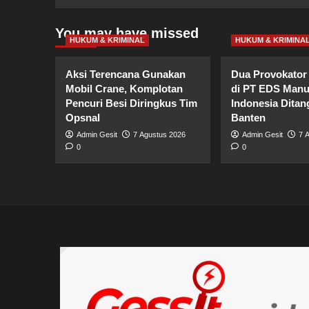
You may have missed
HUKUM & KRIMINAL
HUKUM & KRIMINA
Aksi Terencana Gunakan
Dua Provokator 
Mobil Crane, Komplotan
di PT EDS Manu
Pencuri Besi Diringkus Tim
Indonesia Ditan
Opsnal
Banten
Admin Gesit
7 Agustus 2026
Admin Gesit
7 
0
0