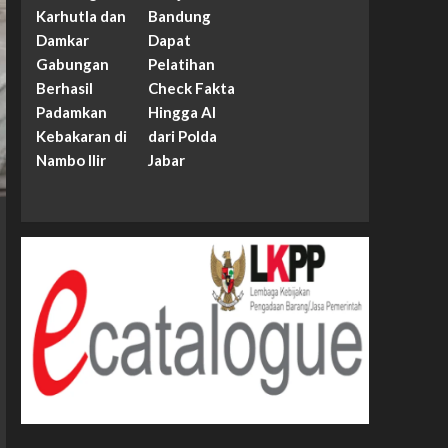
Karhutla dan
Bandung
Damkar
Dapat
Gabungan
Pelatihan
Berhasil
Check Fakta
Padamkan
Hingga AI
Kebakaran di
dari Polda
Nambo Ilir
Jabar