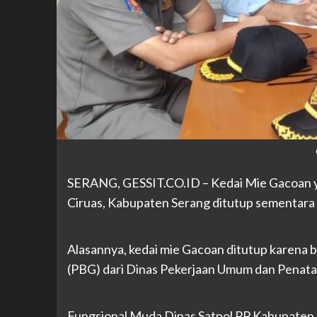
SERANG, GESSIT
.CO.ID
– Kedai Mie Gacoan y
Ciruas, Kabupaten Serang ditutup sementara 
Alasannya, kedai mie Gacoan ditutup karena
(PBG) dari Dinas Pekerjaan Umum dan Penat
Fungsional Muda Dinas Satpol PP Kabupaten 