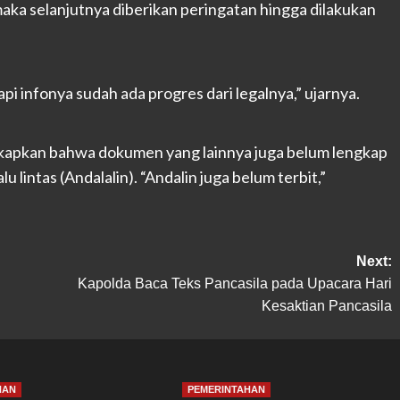
k maka selanjutnya diberikan peringatan hingga dilakukan
Tapi infonya sudah ada progres dari legalnya,” ujarnya.
gkapkan bahwa dokumen yang lainnya juga belum lengkap
u lintas (Andalalin). “Andalin juga belum terbit,”
Next:
Kapolda Baca Teks Pancasila pada Upacara Hari
Kesaktian Pancasila
HAN
PEMERINTAHAN