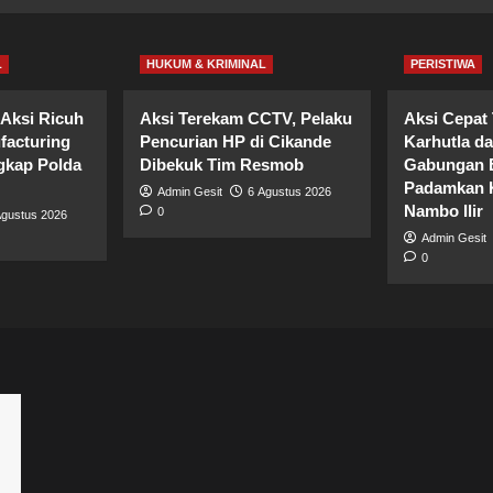
L
HUKUM & KRIMINAL
PERISTIWA
Aksi Ricuh
Aksi Terekam CCTV, Pelaku
Aksi Cepat
facturing
Pencurian HP di Cikande
Karhutla d
gkap Polda
Dibekuk Tim Resmob
Gabungan B
Padamkan K
Admin Gesit
6 Agustus 2026
Nambo Ilir
0
Agustus 2026
Admin Gesit
0