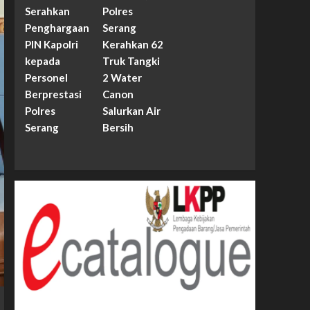
Serahkan
Polres
Penghargaan
Serang
PIN Kapolri
Kerahkan 62
kepada
Truk Tangki
Personel
2 Water
Berprestasi
Canon
Polres
Salurkan Air
Serang
Bersih