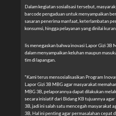
Dalam kegiatan sosialisasi tersebut, masyara
barcode pengaduan untuk menyampaikan berbag
sasaran penerima manfaat, keterlambatan pend
konsumsi, hingga pelayanan yang dinilai kuran
Iis menegaskan bahwa inovasi Lapor Gizi 3B 
dalam menyampaikan keluhan maupun masukan 
tim di lapangan.
“Kami terus mensosialisasikan Program Inov
Lapor Gizi 3B MBG agar masyarakat memahami 
MBG 3B, pelaporannya dapat dilakukan melalui
secara inisiatif dari Bidang KB tujuannya a
3B, jadi ini salah satu mencegah masyarakat 
3B, Hal ini penting agar permasalahan cepat 