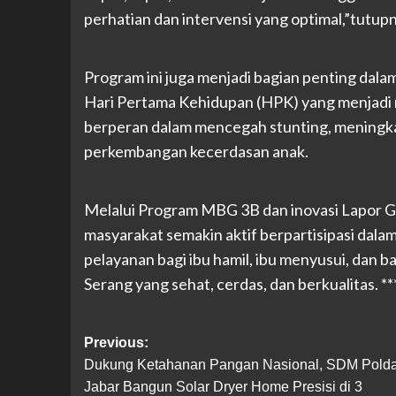
perhatian dan intervensi yang optimal,”tutupn
Program ini juga menjadi bagian penting dal
Hari Pertama Kehidupan (HPK) yang menjadi m
berperan dalam mencegah stunting, meningk
perkembangan kecerdasan anak.
Melalui Program MBG 3B dan inovasi Lapor 
masyarakat semakin aktif berpartisipasi dala
pelayanan bagi ibu hamil, ibu menyusui, dan 
Serang yang sehat, cerdas, dan berkualitas. **
Post
Previous:
Dukung Ketahanan Pangan Nasional, SDM Pold
navigation
Jabar Bangun Solar Dryer Home Presisi di 3