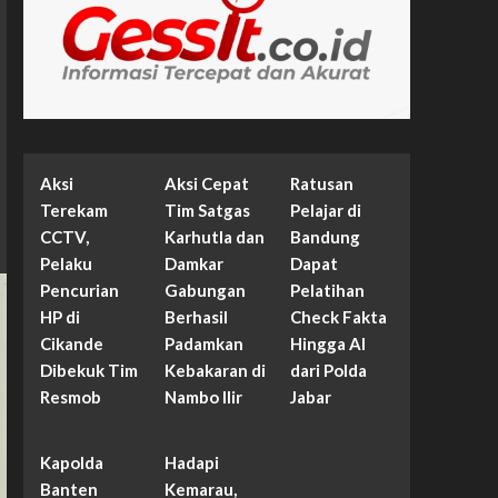
Aksi
Aksi Cepat
Ratusan
Terekam
Tim Satgas
Pelajar di
CCTV,
Karhutla dan
Bandung
Pelaku
Damkar
Dapat
Pencurian
Gabungan
Pelatihan
HP di
Berhasil
Check Fakta
Cikande
Padamkan
Hingga AI
Dibekuk Tim
Kebakaran di
dari Polda
Resmob
Nambo Ilir
Jabar
Kapolda
Hadapi
Banten
Kemarau,