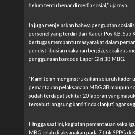
belum tentu benar di media sosial,” ujarnya.
Ia juga menjelaskan bahwa penguatan sosialisa
personel yang terdiri dari Kader Pos KB, Su
bertugas membantu masyarakat dalam pema
pendistribusian makanan bergizi, sekaligus 
penggunaan barcode Lapor Gizi 3B MBG.
“Kami telah menginstruksikan seluruh kader 
pemantauan pelaksanaan MBG 3B maupun sosi
sudah terdapat sekitar 20 laporan yang masuk
tersebut langsung kami tindak lanjuti agar seg
Hingga saat ini, kegiatan pemantauan sekaligu
MBG telah dilaksanakan pada 7 titik SPPG di