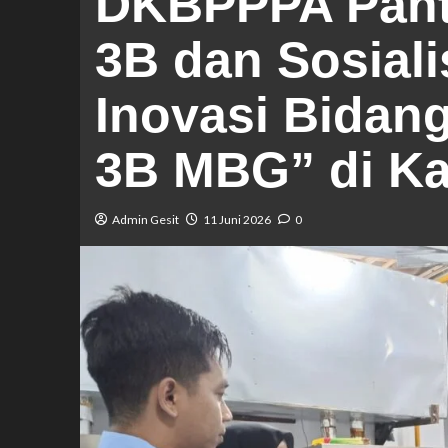
DKBPPPA Pan
3B dan Sosial
Inovasi Bidang
3B MBG” di K
Admin Gesit
11 Juni 2026
0