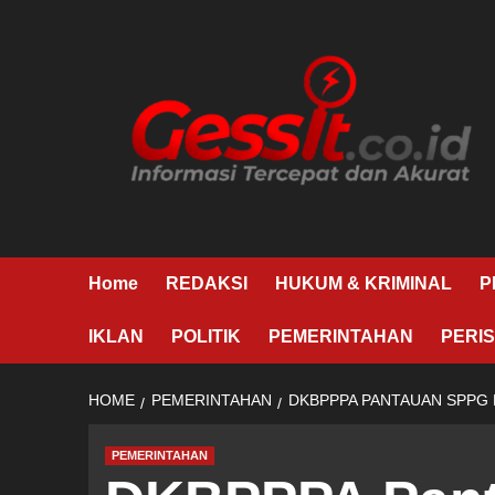
Skip
to
content
Home
REDAKSI
HUKUM & KRIMINAL
P
IKLAN
POLITIK
PEMERINTAHAN
PERIS
HOME
PEMERINTAHAN
DKBPPPA PANTAUAN SPPG M
PEMERINTAHAN