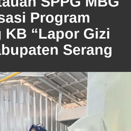
tauan SPPG MBG
isasi Program
 KB “Lapor Gizi
abupaten Serang