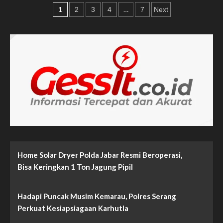
Paginasi
untuk
1
…
2
3
4
7
Next
Masyarakat,
pos
Polsek
Pamarayan
Selesaikan
Revitalisasi
Jembatan
Merah
Putih
Home Solar Dryer Polda Jabar Resmi Beroperasi,
Bisa Keringkan 1 Ton Jagung Pipil
Hadapi Puncak Musim Kemarau, Polres Serang
Perkuat Kesiapsiagaan Karhutla