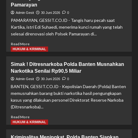
Pamarayan
Serang
Naik
Admin Gesit
30 Juni 2026
0
Pangkat,
PAMARAYAN, GESSIT.CO.ID - Tangis haru pecah saat
Kapolres:
Kartika, istri Edi Suhaedi, menerima kunci rumah yang telah
Penghargaan
selesai direnovasi oleh Polsek Pamarayan di...
atas
Dedikasi
Read
Read More
dan
more
HUKUM & KRIMINAL
Kinerja
about
Tangis
Simak ! Ditresnarkoba Polda Banten Musnahkan
Haru
Narkotika Senilai Rp90,5 Miliar
Kartika
Pecah
Admin Gesit
30 Juni 2026
0
Saat
BANTEN, GESSIT.CO.ID - Kepolisian Daerah (Polda) Banten
Terima
memusnahkan barang bukti narkotika hasil pengungkapan
Kunci
kasus yang dilakukan personel Direktorat Reserse Narkoba
Rumah
(Ditresnarkoba)...
yang
Selesai
Read
Read More
Direnovasi
more
HUKUM & KRIMINAL
Polsek
about
Pamarayan
Simak
Kriminalitas Meningkat, Polda Banten Siapkan