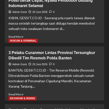
Polisi Gerak Cepat, Nyawa Pembobol Gudang
Banten
Indomaret Selamat
Beberkan
Capaian
Admin Gesit
29 Juni 2026
0
Semester
KIBIN, GESSIT.CO.ID - Seorang pria nyaris tewas diamuk
I
massa setelah tertangkap saat diduga hendak membobol
2026,
sebuah toko swalayan Indomaret di...
290
Pelaku
Read
Read More
C3
more
HUKUM & KRIMINAL
Berhasil
about
Diamankan
Polisi
3 Pelaku Curanmor Lintas Provinsi Tersungkur
Gerak
Dibedil Tim Resmob Polda Banten
Cepat,
Nyawa
Admin Gesit
29 Juni 2026
0
Pembobol
BANTEN, GESSIT.CO.ID - Tim Reserse Mobile (Resmob)
Gudang
Ditreskrimum Polda Banten menggerebek sebuah rumah
Indomaret
kontrakan di Perumahan Cigadung Mandiri, Kecamatan
Selamat
Karang Tanjung,...
Read
Read More
more
EKONOMI & BISNIS
about
3