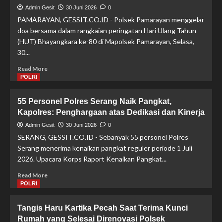
Admin Gesit
30 Juni 2026
0
PAMARAYAN, GESSIT.CO.ID - Polsek Pamarayan menggelar
doa bersama dalam rangkaian peringatan Hari Ulang Tahun
(HUT) Bhayangkara ke-80 di Mapolsek Pamarayan, Selasa,
30...
Read
Read More
more
POLRI
about
Polsek
55 Personel Polres Serang Naik Pangkat,
Pamarayan
Kapolres: Penghargaan atas Dedikasi dan Kinerja
Libatkan
Tokoh
Admin Gesit
30 Juni 2026
0
Agama
SERANG, GESSIT.CO.ID - Sebanyak 55 personel Polres
dalam
Serang menerima kenaikan pangkat reguler periode 1 Juli
Doa
2026. Upacara Korps Raport Kenaikan Pangkat...
Bersama
HUT
Read
Read More
Bhayangkara
more
POLRI
ke-
about
80
55
Tangis Haru Kartika Pecah Saat Terima Kunci
Personel
Rumah yang Selesai Direnovasi Polsek
Polres