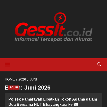
Skip
to
content
Primary
Menu
HOME
2026
JUNI
Bulan:
Juni 2026
POLRI
Polsek Pamarayan Libatkan Tokoh Agama dalam
Doa Bersama HUT Bhayangkara ke-80