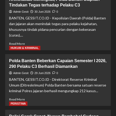
!
Tindakan Tegas terhadap Pelaku C3
Ditresnarkoba
Polda
Admin Gesit
30 Juni 2026
0
Banten
BANTEN, GESSIT.CO.ID - Kepolisian Daerah (Polda) Banten
Musnahkan
dan jajaran akan menindak tegas para pelaku kejahatan,
Narkotika
khususnya tindak pidana pencurian dengan kekerasan
Senilai
(curas),...
Rp90,5
Miliar
Read
Read More
more
HUKUM & KRIMINAL
about
Kriminalitas
Polda Banten Beberkan Capaian Semester I 2026,
Meningkat,
290 Pelaku C3 Berhasil Diamankan
Polda
Banten
Admin Gesit
29 Juni 2026
0
Siapkan
BANTEN, GESSIT.CO.ID - Direktorat Reserse Kriminal
Tindakan
Umum (Ditreskrimum) Polda Banten bersama satuan reserse
Tegas
kriminal Polres jajaran berhasil mengungkap 212 kasus...
terhadap
Pelaku
Read
Read More
C3
more
PERISTIWA
about
Polda