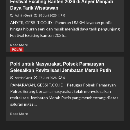
Festival Exciting Banten 2026 di Anyer Menjadi
Pelaku
Daya Tarik Wisatawan
Curanmor
Lintas
Admin Gesit
28 Juni 2026
0
Provinsi
ANYER, GESSIT.CO.ID - Pameran UMKM, layanan publik,
Tersungkur
hingga hiburan seni dan musik menjadi daya tarik pengunjung
Dibedil
Festival Exciting Banten 2026...
Tim
Resmob
Read
Read More
Polda
more
POLRI
Banten
about
Festival
Polri untuk Masyarakat, Polsek Pamarayan
Exciting
Selesaikan Revitalisasi Jembatan Merah Putih
Banten
2026
Admin Gesit
27 Juni 2026
0
di
PAMARAYAN, GESSIT.CO.ID - Petugas Polsek Pamarayan,
Anyer
Polres Serang bersama masyarakat telah menyelesaikan
Menjadi
revitalisasi Jembatan Merah Putih yang membentang di atas
Daya
saluran irigasi...
Tarik
Wisatawan
Read
Read More
more
about
Polri