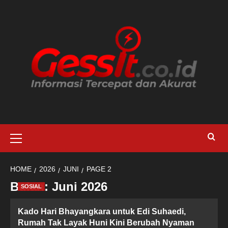
Skip
to
content
Primary
Menu
HOME
2026
JUNI
PAGE 2
Bulan:
Juni 2026
SOSIAL
Kado Hari Bhayangkara untuk Edi Suhaedi,
Rumah Tak Layak Huni Kini Berubah Nyaman