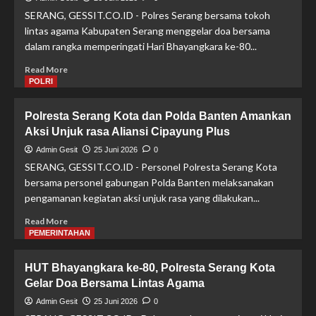
Dua
SERANG, GESSIT.CO.ID - Polres Serang bersama tokoh
Tersangka
lintas agama Kabupaten Serang menggelar doa bersama
Diduga
dalam rangka memperingati Hari Bhayangkara ke-80...
Gelapkan
Dana
Read
Read More
Rp7,65
more
POLRI
Miliar
about
Polres
Polresta Serang Kota dan Polda Banten Amankan
Serang
Aksi Unjuk rasa Aliansi Cipayung Plus
Gelar
Doa
Admin Gesit
25 Juni 2026
0
Bersama
SERANG, GESSIT.CO.ID - Personel Polresta Serang Kota
Lintas
bersama personel gabungan Polda Banten melaksanakan
Agama,
pengamanan kegiatan aksi unjuk rasa yang dilakukan...
Perkuat
Toleransi
Read
Read More
di
more
PEMERINTAHAN
Hari
about
Bhayangkara
Polresta
HUT Bhayangkara ke-80, Polresta Serang Kota
ke-
Serang
80
Gelar Doa Bersama Lintas Agama
Kota
dan
Admin Gesit
25 Juni 2026
0
Polda