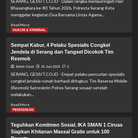
SERANG, GESSIT.CO.ID - Dalam rangka memperingati Hari
Banten
Bhayangkara ke-80 Tahun 2026, Polresta Serang Kota
Amankan
menggelar kegiatan Doa Bersama Lintas Agama...
Aksi
Unjuk
Read
Read More
rasa
more
HUKUM & KRIMINAL
Aliansi
about
Cipayung
HUT
Sempat Kabur, 4 Pelaku Spesialis Congkel
Plus
Bhayangkara
Jendela di Serang dan Tangsel Dicokok Tim
ke-
Resmob
80,
Polresta
Admin Gesit
25 Juni 2026
0
Serang
SERANG, GESSIT.CO.ID - Empat pelaku pencurian spesialis
Kota
congkel jendela rumah berhasil diringkus Tim Reserse Mobile
Gelar
(Resmob) Satreskrim Polres Serang sesaat setelah
Doa
melakukan...
Bersama
Lintas
Read
Read More
Agama
more
PENDIDIKAN
about
Sempat
Teguhkan Komitmen Sosial, IKA SMAN 1 Ciruas
Kabur,
Siapkan Khitanan Massal Gratis untuk 100
4