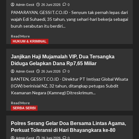
Admin Gesit
26 Juni 2026
0
PAMARAYAN, GESSIT.CO.ID - Senyum tak pernah lepas dari
wajah Edi Suhaedi, 35 tahun, yang sehari-hari bekerja sebagai
buruh serabutan itu berdiri...
Read
Read More
more
HUKUM & KRIMINAL
about
Kado
Janjikan Haji Mujamalah VIP, Dua Tersangka
Hari
Diduga Gelapkan Dana Rp7,65 Miliar
Bhayangkara
untuk
Admin Gesit
26 Juni 2026
0
Edi
BANTEN, GESSIT.CO.ID - Direktur PT Imtiyaz Global Wisata
Suhaedi,
(IGW) berinisial NZ, 32 tahun, ditangkap petugas Subdit
Rumah
Keamanan Negara (Kamneg) Ditreskrimum...
Tak
Layak
Read
Read More
Huni
more
SERBA SERBI
Kini
about
Berubah
Janjikan
Polres Serang Gelar Doa Bersama Lintas Agama,
Nyaman
Haji
Perkuat Toleransi di Hari Bhayangkara ke-80
Mujamalah
VIP,
Admin Gesit
26 Juni 2026
0