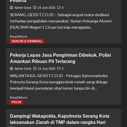
Peserta
Pelaku
Spesialis
Admin Gesit
24 Juni 2026
0
Congkel
SERANG, GESSIT.CO.ID – Sebagai wujud nyata dedikasi
Jendela
terhadap pengabdian masyarakat, Ikatan Keluarga Alumni
di
(IKA) SMA Negeri 1 Ciruas bersiap menggelar...
Serang
dan
Read
Read More
Tangsel
more
HUKUM & KRIMINAL
Dicokok
about
Tim
Teguhkan
Resmob
Pekerja Lepas Jasa Pengiriman Dibekuk, Polisi
Komitmen
Amankan Ribuan Pil Terlarang
Sosial,
IKA
Admin Gesit
24 Juni 2026
0
SMAN
WALANTAKA, GESSIT.CO.ID - Petugas Satresnarkoba
1
Polresta Serang Kota menggerebek rumah yang diduga
Ciruas
menjadi lokasi peredaran obat keras tanpa izin di...
Siapkan
Khitanan
Read
Read More
Massal
more
POLRI
Gratis
about
untuk
Pekerja
Dampingi Wakapolda, Kapolresta Serang Kota
100
Lepas
Peserta
laksanakan Ziarah di TMP dalam rangka Hari
Jasa