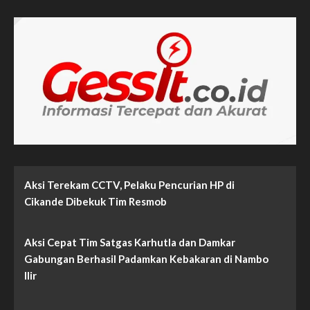
pos
80
Region
8
Jakarta
3
Hibahkan
Kendaraan
Dinas
ke
Polda
Banten
Aksi Terekam CCTV, Pelaku Pencurian HP di
Cikande Dibekuk Tim Resmob
Aksi Cepat Tim Satgas Karhutla dan Damkar
Gabungan Berhasil Padamkan Kebakaran di Nambo
Ilir