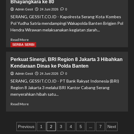
Bhayangkara ke 80
Pengiriman
Dibekuk,
Admin Gesit
24 Juni 2026
0
Polisi
SERANG, GESSIT.CO.ID - Kapolresta Serang Kota Kombes
Amankan
Pol Yudha Satria mendampingi Wakapolda Banten Brigjen Pol
Ribuan
Hendra Wirawan melaksanakan kegiatan ziarah...
Pil
Terlarang
Read
Read More
more
SERBA SERBI
about
Dampingi
Perkuat Sinergi, BRI Region 8 Jakarta 3 Hibahkan
Wakapolda,
Kendaraan Dinas ke Polda Banten
Kapolresta
Serang
Admin Gesit
24 Juni 2026
0
Kota
SERANG, GESSIT.CO.ID - PT Bank Rakyat Indonesia (BRI)
laksanakan
Region 8 Jakarta 3 melalui BRI Kantor Cabang Serang
Ziarah
menyerahkan hibah satu...
di
TMP
Read
Read More
dalam
more
rangka
about
Hari
Perkuat
Paginasi
Bhayangkara
Sinergi,
2
…
Previous
1
3
4
5
7
Next
ke
BRI