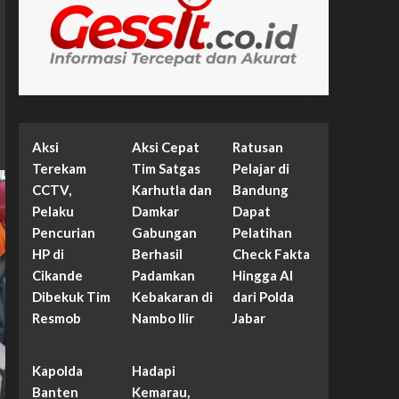
Aksi
Aksi Cepat
Ratusan
Terekam
Tim Satgas
Pelajar di
CCTV,
Karhutla dan
Bandung
Pelaku
Damkar
Dapat
Pencurian
Gabungan
Pelatihan
HP di
Berhasil
Check Fakta
Cikande
Padamkan
Hingga AI
Dibekuk Tim
Kebakaran di
dari Polda
Resmob
Nambo Ilir
Jabar
Kapolda
Hadapi
Banten
Kemarau,