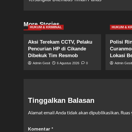
More Stories
HUKUM & KRIMINAL
HUKUM & KR
Aksi Terekam CCTV, Pelaku
Polisi R
Pencurian HP di Cikande
Curanmor
Dibekuk Tim Resmob
Lokasi B
Admin Gesit
6 Agustus 2026
0
Admin Gesi
Tinggalkan Balasan
Alamat email Anda tidak akan dipublikasikan.
Ruas 
Komentar
*