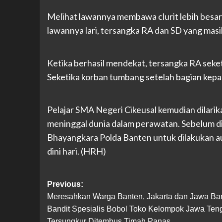
Melihat lawannya membawa clurit lebih besar,
lawannya lari, tersangka RA dan SD yang masi
Ketika berhasil mendekat, tersangka RA seke
Seketika korban tumbang setelah bagian kepal
Pelajar SMA Negeri Cikeusal kemudian dilar
meninggal dunia dalam perawatan. Sebelum di
Bhayangkara Polda Banten untuk dilakukan au
dini hari. (HRH)
Post
Previous:
Meresahkan Warga Banten, Jakarta dan Jawa Bar
navigation
Bandit Spesialis Bobol Toko Kelompok Jawa Ten
Tersungkur Ditembus Timah Panas