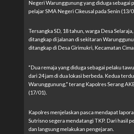
Negeri Warunggunung yang diduga sebagai p
pelajar SMA Negeri Cikeusal pada Senin (13/0
Tersangka SD, 18 tahun, warga Desa Selara
ditangkap di jalanan di sekitaran Warunggunu
ditangkap di Desa Girimukri, Kecamatan Cimar
“Dua remaja yang diduga sebagai pelaku taw
dari 24 jam di dua lokasi berbeda. Kedua terd
Warunggunung,” terang Kapolres Serang AKB
(17/01).
Kapolres menjelaskan pasca mendapat lapora
Sutrisno segera mendatangi TKP. Dari hasil p
dan langsung melakukan pengejaran.