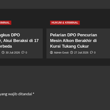
IMINAL
HUKUM & KRIMINAL
ingkus DPO
Pelarian DPO Pencurian
, Akui Beraksi di 17
Mesin Alkon Berakhir di
erbeda
Kursi Tukang Cukur
t
30 Juli 2026
0
Admin Gesit
27 Juli 2026
0
yang wajib ditandai
*