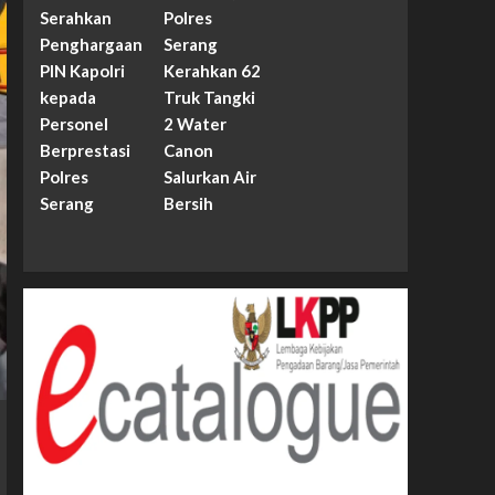
Serahkan
Polres
Penghargaan
Serang
PIN Kapolri
Kerahkan 62
kepada
Truk Tangki
Personel
2 Water
Berprestasi
Canon
Polres
Salurkan Air
Serang
Bersih