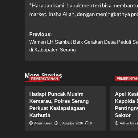
“Harapan kami, bapak menteri bisa membantu
market. Insha Allah, dengan meningkatnya pr
Post
Previous:
Wamen LH Sambut Baik Gerakan Desa Peduli S
navigation
di Kabupaten Serang
More Stories
PEMERINTAHAN
PEMERINTA
Hadapi Puncak Musim
Apel Kes
Kemarau, Polres Serang
Kapolda 
Perkuat Kesiapsiagaan
Pentingny
Karhutla
Sektor
Admin Gesit
5 Agustus 2026
0
Admin Gesi