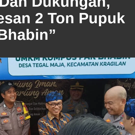
i Dan Dukungan,
esan 2 Ton Pupuk
Bhabin”