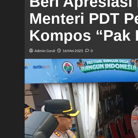
Beri Apresias
Menteri PDT P
Kompos “Pak 
Admin Gesit
16 Mei 2025
0