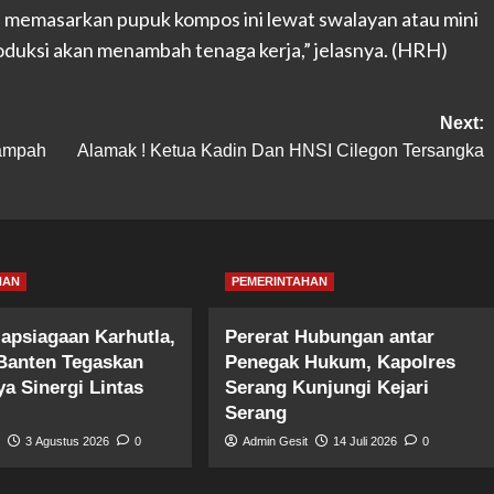
 memasarkan pupuk kompos ini lewat swalayan atau mini
oduksi akan menambah tenaga kerja,” jelasnya. (HRH)
Next:
ampah
Alamak ! Ketua Kadin Dan HNSI Cilegon Tersangka
HAN
PEMERINTAHAN
iapsiagaan Karhutla,
Pererat Hubungan antar
Banten Tegaskan
Penegak Hukum, Kapolres
a Sinergi Lintas
Serang Kunjungi Kejari
Serang
t
3 Agustus 2026
0
Admin Gesit
14 Juli 2026
0