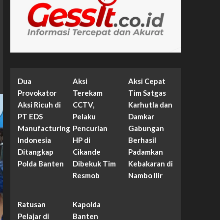
Dua
Aksi
Aksi Cepat
Provokator
Terekam
Tim Satgas
Aksi Ricuh di
CCTV,
Karhutla dan
PT EDS
Pelaku
Damkar
Manufacturing
Pencurian
Gabungan
Indonesia
HP di
Berhasil
Ditangkap
Cikande
Padamkan
Polda Banten
Dibekuk Tim
Kebakaran di
Resmob
Nambo Ilir
Ratusan
Kapolda
Pelajar di
Banten