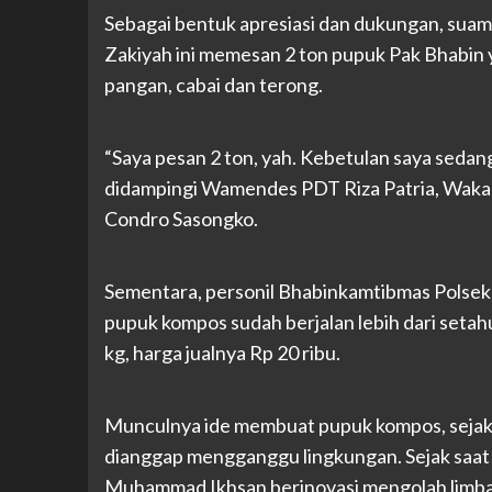
Sebagai bentuk apresiasi dan dukungan, suam
Zakiyah ini memesan 2 ton pupuk Pak Bhabin
pangan, cabai dan terong.
“Saya pesan 2 ton, yah. Kebetulan saya sed
didampingi Wamendes PDT Riza Patria, Waka
Condro Sasongko.
Sementara, personil Bhabinkamtibmas Polsek
pupuk kompos sudah berjalan lebih dari set
kg, harga jualnya Rp 20 ribu.
Munculnya ide membuat pupuk kompos, sejak 
dianggap mengganggu lingkungan. Sejak saat 
Muhammad Ikhsan berinovasi mengolah limba