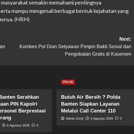
arap masyarakat semakin memahami pentingnya
serta mampu mengenali berbagai bentuk kejahatan yang
asnya. (HRH)
Next:
dan
Kombes Pol Dian Setyawan Pimpin Bakti Sosial dan
Pengobatan Gratis di Kasemen
POLRI
Banten Serahkan
Butuh Air Bersih ? Polda
aan PIN Kapolri
Banten Siapkan Layanan
ersonel Berprestasi
Melalui Call Center 110
erang
Admin Gesit
3 Agustus 2026
0
t
6 Agustus 2026
0