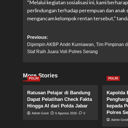
“Melalui kegiatan sosialisasi ini, kami berh
perlindungan terhadap perempuan dan anak 
mengancam kelompok rentan tersebut,” tand
Post
Previous:
Dipimpin AKBP Andri Kurniawan, Tim Pimpinan 
navigation
Staf Raih Juara Voli Polres Serang
More Stories
POLRI
POLRI
Ratusan Pelajar di Bandung
Kapolda 
Dapat Pelatihan Check Fakta
Pengharg
Hingga AI dari Polda Jabar
kepada P
Polres S
Admin Gesit
6 Agustus 2026
0
Admin Gesi