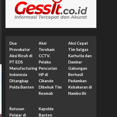
Dua
Aksi
Aksi Cepat
Provokator
Terekam
Tim Satgas
Aksi Ricuh di
CCTV,
Karhutla dan
PT EDS
Pelaku
Damkar
Manufacturing
Pencurian
Gabungan
Indonesia
HP di
Berhasil
Ditangkap
Cikande
Padamkan
Polda Banten
Dibekuk Tim
Kebakaran di
Resmob
Nambo Ilir
Ratusan
Kapolda
Pelajar di
Banten