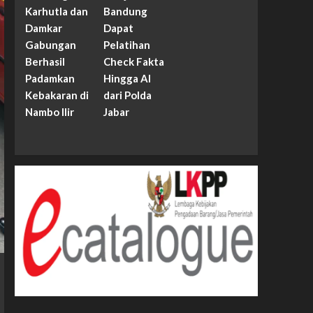
Karhutla dan
Bandung
Damkar
Dapat
Gabungan
Pelatihan
Berhasil
Check Fakta
Padamkan
Hingga AI
Kebakaran di
dari Polda
Nambo Ilir
Jabar