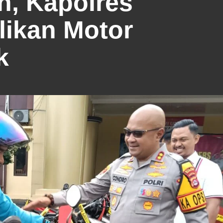
n, Kapolres
ikan Motor
k