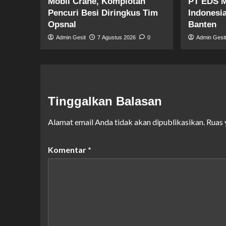
Mobil Crane, Komplotan
PT EDS M
Pencuri Besi Diringkus Tim
Indonesi
Opsnal
Banten
Admin Gesit
7 Agustus 2026
0
Admin Gesi
Tinggalkan Balasan
Alamat email Anda tidak akan dipublikasikan.
Ruas 
Komentar
*