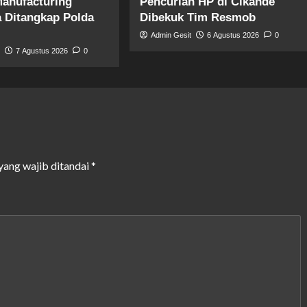
anufacturing
Pencurian HP di Cikande
a Ditangkap Polda
Dibekuk Tim Resmob
Admin Gesit
6 Agustus 2026
0
t
7 Agustus 2026
0
yang wajib ditandai
*