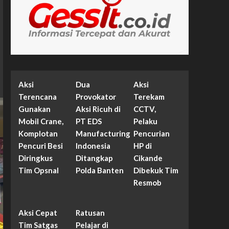
Aksi
Dua
Aksi
Terencana
Provokator
Terekam
Gunakan
Aksi Ricuh di
CCTV,
Mobil Crane,
PT EDS
Pelaku
Komplotan
Manufacturing
Pencurian
Pencuri Besi
Indonesia
HP di
Diringkus
Ditangkap
Cikande
Tim Opsnal
Polda Banten
Dibekuk Tim
Resmob
Aksi Cepat
Ratusan
Tim Satgas
Pelajar di