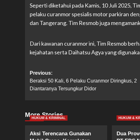
Seperti diketahui pada Kamis, 10 Juli 2025, 
pelaku curanmor spesialis motor parkiran de
dan Tangerang. Tim Resmob juga mengamankan
Dari kawanan curanmor ini, Tim Resmob berha
kejahatan serta Daihatsu Agya yang digunaka
Post
Previous:
Beraksi 50 Kali, 6 Pelaku Curanmor Diringkus, 2
navigation
Diantaranya Tersungkur Didor
More Stories
HUKUM & KRIMINAL
HUKUM & KR
Aksi Terencana Gunakan
Dua Prov