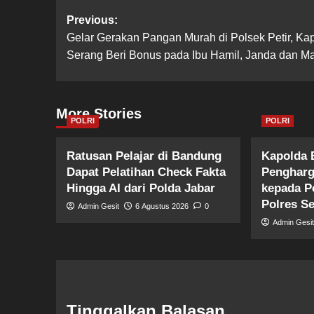
Post
Previous:
Gelar Gerakan Pangan Murah di Polsek Petir, Kap
navigation
Serang Beri Bonus pada Ibu Hamil, Janda dan M
More Stories
POLRI
POLRI
Ratusan Pelajar di Bandung
Kapolda 
Dapat Pelatihan Check Fakta
Pengharg
Hingga AI dari Polda Jabar
kepada P
Polres S
Admin Gesit
6 Agustus 2026
0
Admin Gesi
Tinggalkan Balasan