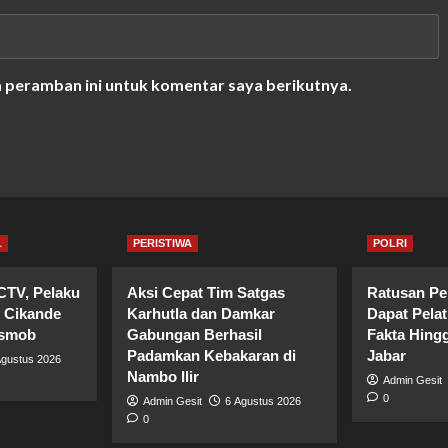
a peramban ini untuk komentar saya berikutnya.
L
PERISTIWA
POLRI
CTV, Pelaku
Aksi Cepat Tim Satgas
Ratusan Pe
 Cikande
Karhutla dan Damkar
Dapat Pela
esmob
Gabungan Berhasil
Fakta Hingg
Padamkan Kebakaran di
Jabar
Agustus 2026
Nambo Ilir
Admin Gesit
0
Admin Gesit
6 Agustus 2026
0