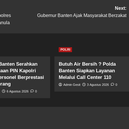
Next:
olres
Gubernur Banten Ajak Masyarakat Berzakat
anula
POLRI
Banten Serahkan
Butuh Air Bersih ? Polda
aan PIN Kapolri
Banten Siapkan Layanan
ersonel Berprestasi
Melalui Call Center 110
erang
Admin Gesit
3 Agustus 2026
0
t
6 Agustus 2026
0