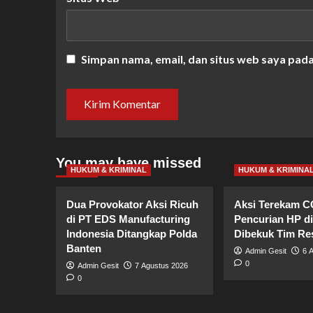
Simpan nama, email, dan situs web saya pad
You may have missed
HUKUM & KRIMINAL
HUKUM & KRIMINA
Dua Provokator Aksi Ricuh
Aksi Terekam C
di PT EDS Manufacturing
Pencurian HP di
Indonesia Ditangkap Polda
Dibekuk Tim R
Banten
Admin Gesit
6 
0
Admin Gesit
7 Agustus 2026
0