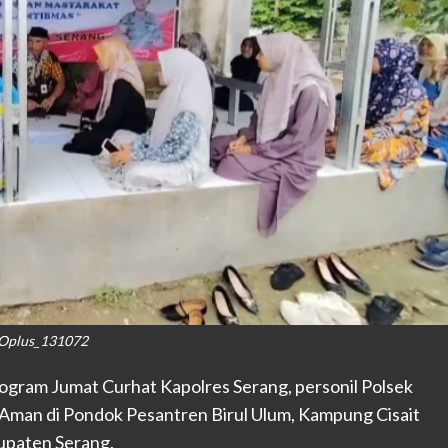
Oplus_131072
ogram Jumat Curhat Kapolres Serang, personil Polsek
Aman di Pondok Pesantren Birul Ulum, Kampung Cisait
bupaten Serang.