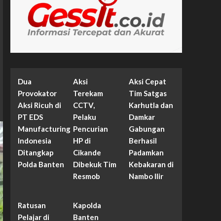
Dua
Aksi
Aksi Cepat
Provokator
Terekam
Tim Satgas
Aksi Ricuh di
CCTV,
Karhutla dan
PT EDS
Pelaku
Damkar
Manufacturing
Pencurian
Gabungan
Indonesia
HP di
Berhasil
Ditangkap
Cikande
Padamkan
Polda Banten
Dibekuk Tim
Kebakaran di
Resmob
Nambo Ilir
Ratusan
Kapolda
Pelajar di
Banten