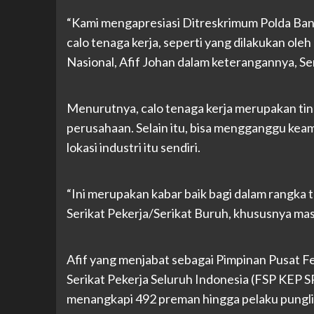
“Kami mengapresiasi Ditreskrimum Polda Ban
calo tenaga kerja, seperti yang dilakukan ole
Nasional, Afif Johan dalam keterangannya, Se
Menurutnya, calo tenaga kerja merupakan tin
perusahaan. Selain itu, bisa mengganggu keama
lokasi industri itu sendiri.
“Ini merupakan kabar baik bagi dalam rangka 
Serikat Pekerja/Serikat Buruh, khususnya masa
Afif yang menjabat sebagai Pimpinan Pusat F
Serikat Pekerja Seluruh Indonesia (FSP KEP S
menangkapi 492 preman hingga pelaku pungli 