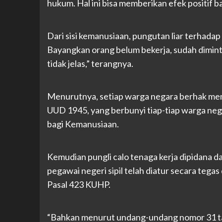
hukum. Hal ini bisa memberikan efek positif
Dari sisi kemanusiaan, pungutan liar terhadap
Bayangkan orang belum bekerja, sudah dimint
tidak jelas,” terangnya.
Menurutnya, setiap warga negara berhak mend
UUD 1945, yang berbunyi tiap-tiap warga neg
bagi Kemanusiaan.
Kemudian pungli calo tenaga kerja dipidana d
pegawai negeri sipil telah diatur secara teg
Pasal 423 KUHP.
“Bahkan menurut undang-undang nomor 31 ta