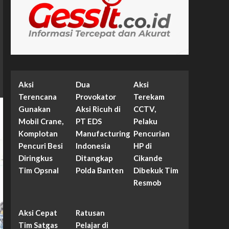
Aksi
Dua
Aksi
Terencana
Provokator
Terekam
Gunakan
Aksi Ricuh di
CCTV,
Mobil Crane,
PT EDS
Pelaku
Komplotan
Manufacturing
Pencurian
Pencuri Besi
Indonesia
HP di
Diringkus
Ditangkap
Cikande
Tim Opsnal
Polda Banten
Dibekuk Tim
Resmob
Aksi Cepat
Ratusan
Tim Satgas
Pelajar di