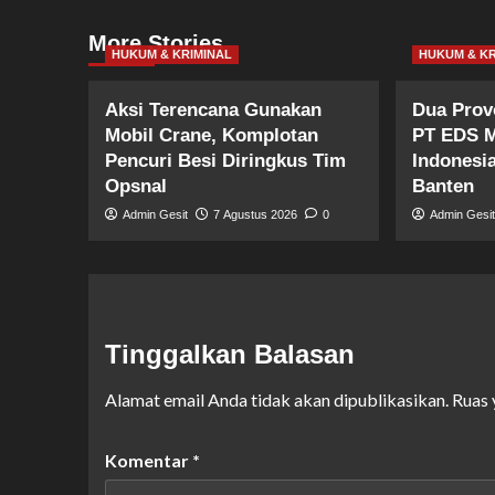
More Stories
HUKUM & KRIMINAL
HUKUM & KR
Aksi Terencana Gunakan
Dua Prov
Mobil Crane, Komplotan
PT EDS M
Pencuri Besi Diringkus Tim
Indonesi
Opsnal
Banten
Admin Gesit
7 Agustus 2026
0
Admin Gesi
Tinggalkan Balasan
Alamat email Anda tidak akan dipublikasikan.
Ruas 
Komentar
*