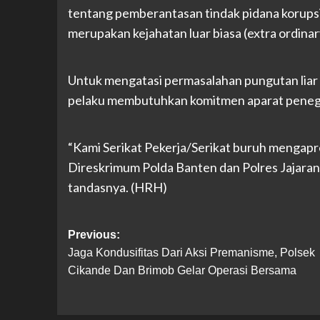
tentang pemberantasan tindak pidana korupsi,
merupakan kejahatan luar biasa (extra ordinary
Untuk mengatasi permasalahan pungutan liar 
pelaku membutuhkan komitmen aparat penega
“Kami Serikat Pekerja/Serikat buruh mengapr
Direskrimum Polda Banten dan Polres Jajaran
tandasnya. (HRH)
Post
Previous:
Jaga Kondusifitas Dari Aksi Premanisme, Polsek
navigation
Cikande Dan Brimob Gelar Operasi Bersama