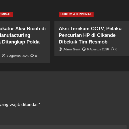
IMINAL
HUKUM & KRIMINAL
okator Aksi Ricuh di
Aksi Terekam CCTV, Pelaku
anufacturing
Pencurian HP di Cikande
a Ditangkap Polda
Dibekuk Tim Resmob
Admin Gesit
6 Agustus 2026
0
t
7 Agustus 2026
0
yang wajib ditandai
*