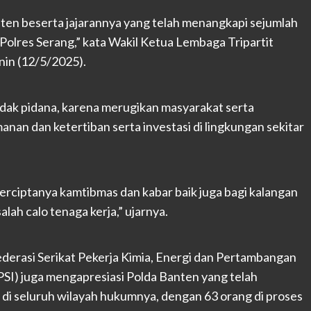
ten beserta jajarannya yang telah menangkapi sejumlah
h Polres Serang,” kata Wakil Ketua Lembaga Tripartit
nin (12/5/2025).
dak pidana, karena merugikan masyarakat serta
nan dan ketertiban serta investasi di lingkungan sekitar
terciptanya kamtibmas dan kabar baik juga bagi kalangan
lah calo tenaga kerja,” ujarnya.
ederasi Serikat Pekerja Kimia, Energi dan Pertambangan
PSI) juga mengapresiasi Polda Banten yang telah
di seluruh wilayah hukumnya, dengan 63 orang di proses