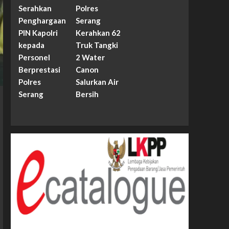
Serahkan
Polres
Penghargaan
Serang
PIN Kapolri
Kerahkan 62
kepada
Truk Tangki
Personel
2 Water
Berprestasi
Canon
Polres
Salurkan Air
Serang
Bersih