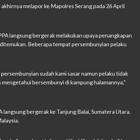
n akhirnya melapor ke Mapolres Serang pada 26 April
it PPA langsung bergerak melakukan upaya penangkapan
il ditemukan. Beberapa tempat persembunyian pelaku
t persembunyian sudah kami sasar namun pelaku tidak
as mengetahui bersembunyi di kampung halamannya,”
PA langsung bergerak ke Tanjung Balai, Sumatera Utara.
alaysia.