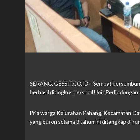
SERANG, GESSIT
.CO.ID
– Sempat bersembunyi
berhasil diringkus personil Unit Perlindunga
Pria warga Kelurahan Pahang, Kecamatan Datu
yang buron selama 3 tahun ini ditangkap di ru