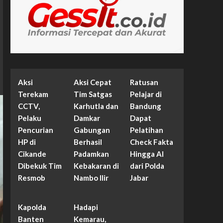
Aksi
Aksi Cepat
Ratusan
Terekam
Tim Satgas
Pelajar di
CCTV,
Karhutla dan
Bandung
Pelaku
Damkar
Dapat
Pencurian
Gabungan
Pelatihan
HP di
Berhasil
Check Fakta
Cikande
Padamkan
Hingga AI
Dibekuk Tim
Kebakaran di
dari Polda
Resmob
Nambo Ilir
Jabar
Kapolda
Hadapi
Banten
Kemarau,