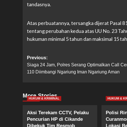
tandasnya.
Atas perbuatannya, tersangka dijerat Pasal 81
tentang perubahan kedua atas UU No. 23 Ta
hukuman minimal 5 tahun dan maksimal 15 ta
Post
Previous:
Siaga 24 Jam, Polres Serang Optimalkan Call Ce
navigation
110 Diimbangi Ngariung Iman Ngariung Aman
More Stories
HUKUM & KRIMINAL
HUKUM & KR
Aksi Terekam CCTV, Pelaku
Polisi R
Pencurian HP di Cikande
Curanmor
Dibekuk Tim Resmob
Lokasi B