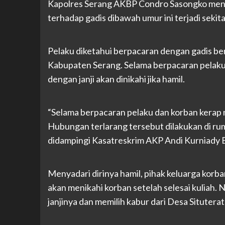
Kapolres Serang AKBP Condro Sasongko menj
terhadap gadis dibawah umur ini terjadi sekita
Pelaku diketahui berpacaran dengan gadis be
Kabupaten Serang. Selama berpacaran pelaku
dengan janji akan dinikahi jika hamil.
“Selama berpacaran pelaku dan korban kerap 
Hubungan terlarang tersebut dilakukan di ruma
didampingi Kasatreskrim AKP Andi Kurniady E
Menyadari dirinya hamil, pihak keluarga korb
akan menikahi korban setelah selesai kuliah.
janjinya dan memilih kabur dari Desa Situterat