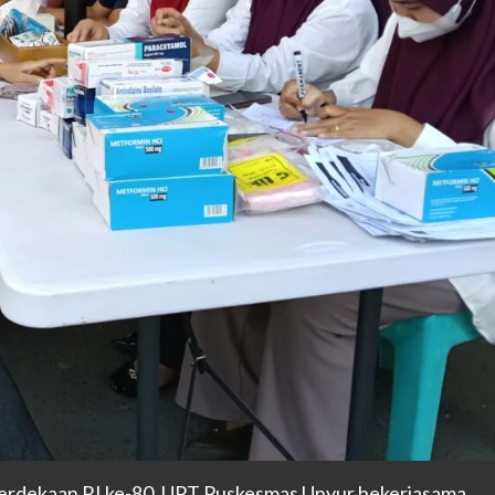
rdekaan RI ke-80, UPT Puskesmas Unyur bekerjasama