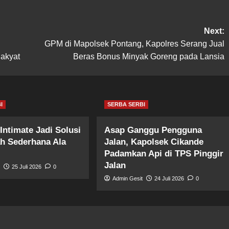
Next:
GPM di Mapolsek Pontang, Kapolres Serang Jual
akyat
Beras Bonus Minyak Goreng pada Lansia
I
SERBA SERBI
Intimate Jadi Solusi
Asap Ganggu Pengguna
ah Sederhana Ala
Jalan, Kapolsek Cikande
Padamkan Api di TPS Pinggir
Jalan
t
25 Juli 2026
0
Admin Gesit
24 Juli 2026
0