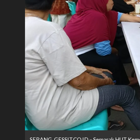
SERANG,
GESSIT.CO.ID
– Semarak HUT Keme