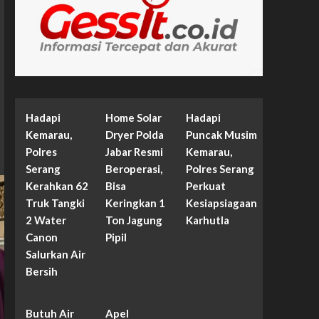
Hadapi
Home Solar
Hadapi
Kemarau,
Dryer Polda
Puncak Musim
Polres
Jabar Resmi
Kemarau,
Serang
Beroperasi,
Polres Serang
Kerahkan 62
Bisa
Perkuat
Truk Tangki
Keringkan 1
Kesiapsiagaan
2 Water
Ton Jagung
Karhutla
Canon
Pipil
Salurkan Air
Bersih
Butuh Air
Apel