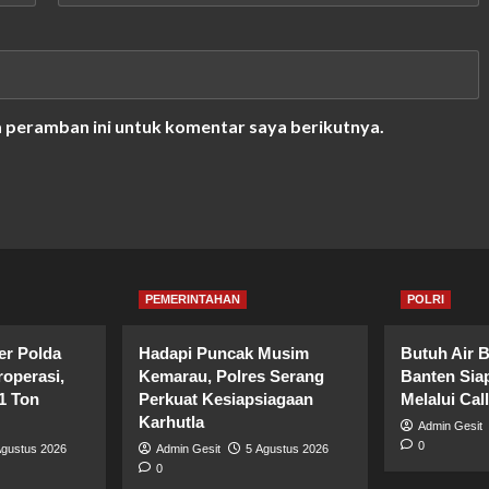
a peramban ini untuk komentar saya berikutnya.
PEMERINTAHAN
POLRI
er Polda
Hadapi Puncak Musim
Butuh Air B
operasi,
Kemarau, Polres Serang
Banten Sia
1 Ton
Perkuat Kesiapsiagaan
Melalui Cal
Karhutla
Admin Gesit
0
Agustus 2026
Admin Gesit
5 Agustus 2026
0