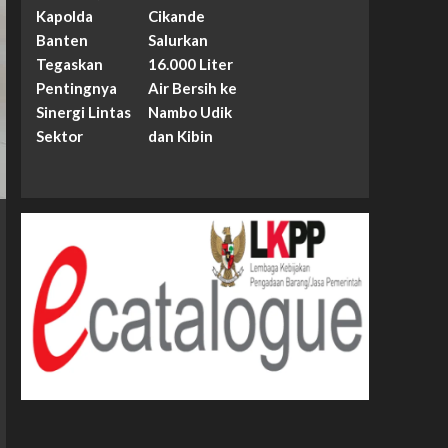
Kapolda
Cikande
Banten
Salurkan
Tegaskan
16.000 Liter
Pentingnya
Air Bersih ke
Sinergi Lintas
Nambo Udik
Sektor
dan Kibin