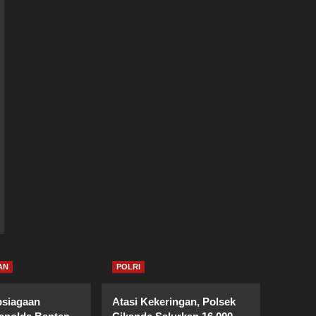
AN
POLRI
psiagaan
Atasi Kekeringan, Polsek