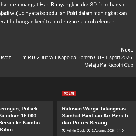
berharap semangat Hari Bhayangkara ke-80 tidak hanya
adi wujud nyata kepedulian Polri dalam meningkatkan
erat hubungan kemitraan dengan seluruh elemen
Next:
Ustaz
Tim R162 Juara 1 Kapolda Banten CUP Esport 2026,
Melaju Ke Kapolri Cup
POLRI
keringan, Polsek
Ratusan Warga Talangmas
Salurkan 16.000
Sambut Bantuan Air Bersih
 Bersih ke Nambo
dari Polres Serang
 Kibin
Admin Gesit
1 Agustus 2026
0