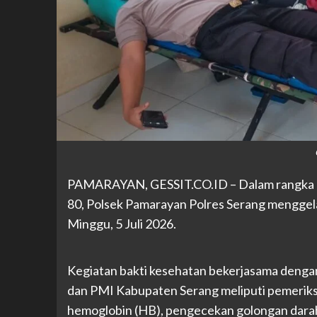
PAMARAYAN, GESSIT
.CO.ID
– Dalam rangka
80, Polsek Pamarayan Polres Serang menggela
Minggu, 5 Juli 2026.
Kegiatan bakti kesehatan bekerjasama deng
dan PMI Kabupaten Serang meliputi pemeriksa
hemoglobin (HB), pengecekan golongan darah,