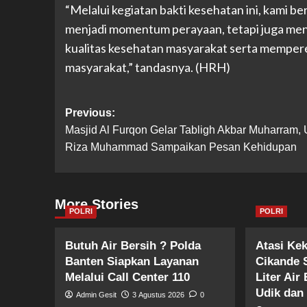
“Melalui kegiatan bakti kesehatan ini, kami 
menjadi momentum perayaan, tetapi juga menj
kualitas kesehatan masyarakat serta memper
masyarakat,” tandasnya. (HRH)
Post
Previous:
Masjid Al Furqon Gelar Tabligh Akbar Muharram, 
navigation
Riza Muhammad Sampaikan Pesan Kehidupan
More Stories
POLRI
POLRI
Butuh Air Bersih ? Polda
Atasi Ke
Banten Siapkan Layanan
Cikande 
Melalui Call Center 110
Liter Air
Udik dan
Admin Gesit
3 Agustus 2026
0