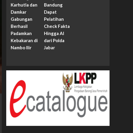
Karhutla dan
Bandung
Damkar
Dapat
Gabungan
Pelatihan
Berhasil
Check Fakta
Padamkan
Hingga AI
Kebakaran di
dari Polda
Nambo Ilir
Jabar