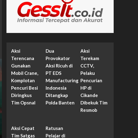
Aksi
Dua
Aksi
Terencana
Provokator
Terekam
Gunakan
Aksi Ricuh di
CCTV,
Mobil Crane,
PT EDS
Pelaku
Komplotan
Manufacturing
Pencurian
Pencuri Besi
Indonesia
HP di
Diringkus
Ditangkap
Cikande
Tim Opsnal
Polda Banten
Dibekuk Tim
Resmob
Aksi Cepat
Ratusan
Tim Satgas
Pelajar di