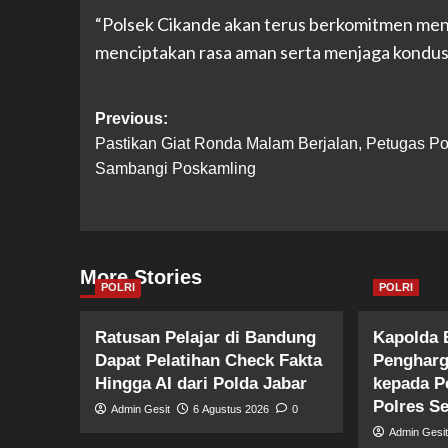
“Polsek Cikande akan terus berkomitmen meni
menciptakan rasa aman serta menjaga kondusi
Post
Previous:
Pastikan Giat Ronda Malam Berjalan, Petugas Po
navigation
Sambangi Poskamling
More Stories
POLRI
POLRI
Ratusan Pelajar di Bandung
Kapolda 
Dapat Pelatihan Check Fakta
Pengharg
Hingga AI dari Polda Jabar
kepada P
Polres S
Admin Gesit
6 Agustus 2026
0
Admin Gesi