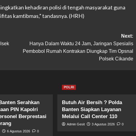
ngkatkan kehadiran polisi di tengah masyarakat guna
fitas kamtibmas,” tandasnya. (HRH)
Next:
lsek
Hanya Dalam Waktu 24 Jam, Jaringan Spesialis
Pembobol Rumah Kontrakan Diungkap Tim Opsnal
Polsek Cikande
POLRI
Banten Serahkan
Butuh Air Bersih ? Polda
aan PIN Kapolri
Banten Siapkan Layanan
ersonel Berprestasi
Melalui Call Center 110
erang
Admin Gesit
3 Agustus 2026
0
t
6 Agustus 2026
0