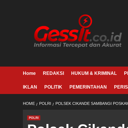
Skip
to
content
Home
REDAKSI
HUKUM & KRIMINAL
P
IKLAN
POLITIK
PEMERINTAHAN
PERIS
HOME
POLRI
POLSEK CIKANDE SAMBANGI POSKAM
POLRI