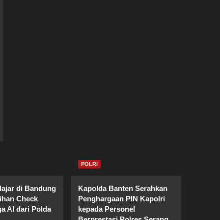
POLRI
lajar di Bandung
Kapolda Banten Serahkan
tihan Check
Penghargaan PIN Kapolri
a AI dari Polda
kepada Personel
Berprestasi Polres Serang