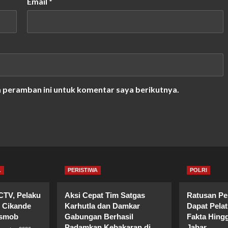
Email
*
a peramban ini untuk komentar saya berikutnya.
L
PERISTIWA
POLRI
CTV, Pelaku
Aksi Cepat Tim Satgas
Ratusan Pe
 Cikande
Karhutla dan Damkar
Dapat Pela
esmob
Gabungan Berhasil
Fakta Hingg
Padamkan Kebakaran di
Jabar