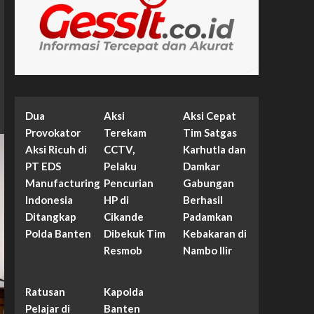
Dua
Aksi
Aksi Cepat
Provokator
Terekam
Tim Satgas
Aksi Ricuh di
CCTV,
Karhutla dan
PT EDS
Pelaku
Damkar
Manufacturing
Pencurian
Gabungan
Indonesia
HP di
Berhasil
Ditangkap
Cikande
Padamkan
Polda Banten
Dibekuk Tim
Kebakaran di
Resmob
Nambo Ilir
Ratusan
Kapolda
Pelajar di
Banten