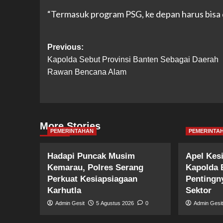
“Termasuk program PSG, ke depan harus bisa di
Post
Previous:
Kapolda Sebut Provinsi Banten Sebagai Daerah
navigation
Rawan Bencana Alam
More Stories
PEMERINTAHAN
PEMERINTA
Hadapi Puncak Musim
Apel Kes
Kemarau, Polres Serang
Kapolda 
Perkuat Kesiapsiagaan
Pentingny
Karhutla
Sektor
Admin Gesit
5 Agustus 2026
0
Admin Gesi