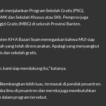
dah menjalankan Program Sekolah Gratis (PSG),
 SMK dan Sekolah Khusus atau SKh. Pemprov juga
i Gratis (MBG) di seluruh Provinsi Banten.
anten KH A Bazari Syam menegaskan bahwa MUI siap
 yang telah direncanakan. Apalagi yang menyangkut
 dan sekolah gratis.
, kami siap mendukung itu,” katanya.
ikembangkan lebih luas, termasuk di pondok pesantren.
ba ilmu di pesantren dan mereka juga membutuhkan
n dalam program tersebut.