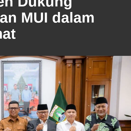
en Dukung
an MUI dalam
at