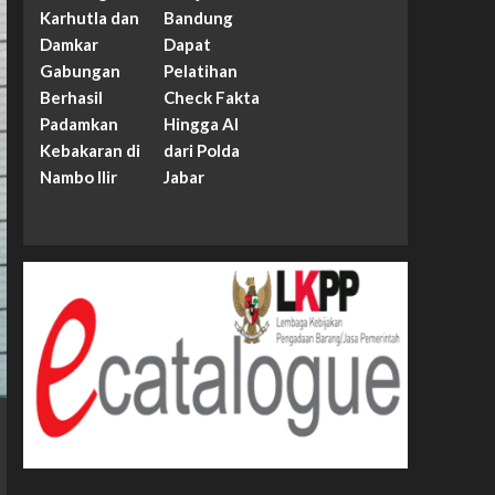
Karhutla dan
Bandung
Damkar
Dapat
Gabungan
Pelatihan
Berhasil
Check Fakta
Padamkan
Hingga AI
Kebakaran di
dari Polda
Nambo Ilir
Jabar