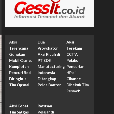
Aksi
Dua
Aksi
Terencana
Provokator
Terekam
Gunakan
Aksi Ricuh di
CCTV,
Mobil Crane,
PT EDS
Pelaku
Komplotan
Manufacturing
Pencurian
Pencuri Besi
Indonesia
HP di
Diringkus
Ditangkap
Cikande
Tim Opsnal
Polda Banten
Dibekuk Tim
Resmob
Aksi Cepat
Ratusan
Tim Satgas
Pelajar di