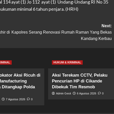
l 114 ayat (1) Jo 112 ayat (1) Undang-Undang RI No 35
ukuman minimal 6 tahun penjara. (HRH)
Next:
hir di
Kapolres Serang Renovasi Rumah Raman Yang Bekas
Kandang Kerbau
IMINAL
HUKUM & KRIMINAL
okator Aksi Ricuh di
Aksi Terekam CCTV, Pelaku
anufacturing
Pencurian HP di Cikande
a Ditangkap Polda
Dibekuk Tim Resmob
Admin Gesit
6 Agustus 2026
0
t
7 Agustus 2026
0