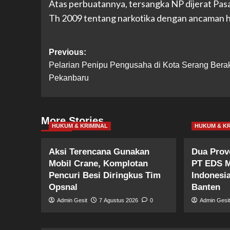
Atas perbuatannya, tersangka NP dijerat Pasa
Th 2009 tentang narkotika dengan ancaman h
Post
Previous:
Pelarian Penipu Pengusaha di Kota Serang Berak
navigation
Pekanbaru
More Stories
HUKUM & KRIMINAL
HUKUM & KR
Aksi Terencana Gunakan
Dua Prov
Mobil Crane, Komplotan
PT EDS M
Pencuri Besi Diringkus Tim
Indonesi
Opsnal
Banten
Admin Gesit
7 Agustus 2026
0
Admin Gesi