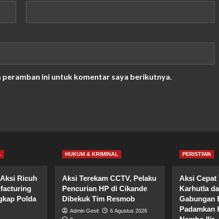
a peramban ini untuk komentar saya berikutnya.
L
HUKUM & KRIMINAL
PERISTIWA
Aksi Ricuh
Aksi Terekam CCTV, Pelaku
Aksi Cepat
facturing
Pencurian HP di Cikande
Karhutla d
gkap Polda
Dibekuk Tim Resmob
Gabungan B
Padamkan K
Admin Gesit
6 Agustus 2026