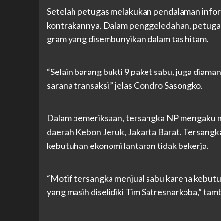
Setelah petugas melakukan pendalaman infor
kontrakannya. Dalam penggeledahan, petugas
gram yang disembunyikan dalam tas hitam.
“Selain barang bukti 9 paket sabu, juga diama
sarana transaksi,” jelas Condro Sasongko.
Dalam pemeriksaan, tersangka NP mengaku me
daerah Kebon Jeruk, Jakarta Barat. Tersang
kebutuhan ekonomi lantaran tidak bekerja.
“Motif tersangka menjual sabu karena kebutu
yang masih diselidiki Tim Satresnarkoba,” t