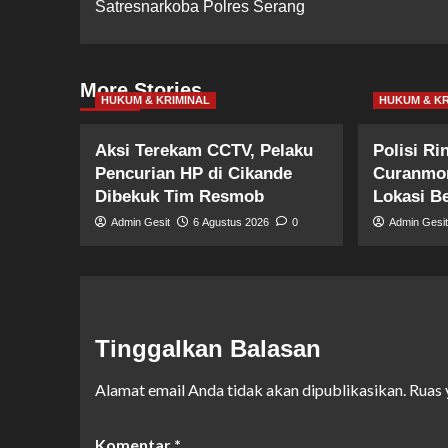
Satresnarkoba Polres Serang
More Stories
HUKUM & KRIMINAL
HUKUM & KR
Aksi Terekam CCTV, Pelaku
Polisi R
Pencurian HP di Cikande
Curanmor
Dibekuk Tim Resmob
Lokasi B
Admin Gesit
6 Agustus 2026
0
Admin Gesi
Tinggalkan Balasan
Alamat email Anda tidak akan dipublikasikan.
Ruas 
Komentar
*