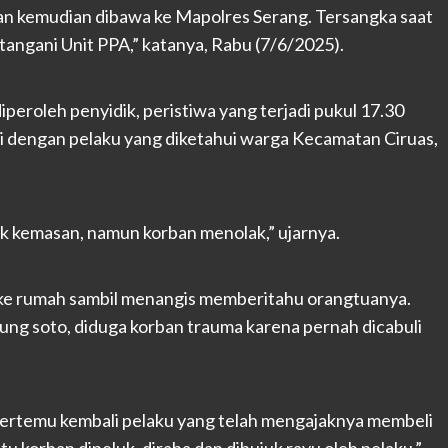
an kemudian dibawa ke Mapolres Serang. Tersangka saat
tangani Unit PPA,” katanya, Rabu (7/6/2025).
peroleh penyidik, peristiwa yang terjadi pukul 17.30
i dengan pelaku yang diketahui warga Kecamatan Ciruas,
k kemasan, namun korban menolak,” ujarnya.
 ke rumah sambil menangis memberitahu orangtuanya.
ung soto, diduga korban trauma karena pernah dicabuli
bertemu kembali pelaku yang telah mengajaknya membeli
tu korban dipeluk, diraba dan dibujuk rayu oleh pelaku,”