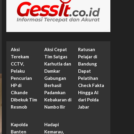
Aksi
Aksi Cepat
Ratusan
Terekam
Tim Satgas
Pelajar di
CCTV,
Karhutla dan
Bandung
Pelaku
Damkar
Dapat
Pencurian
Gabungan
Pelatihan
HP di
Berhasil
Check Fakta
Cikande
Padamkan
Hingga AI
Dibekuk Tim
Kebakaran di
dari Polda
Resmob
Nambo Ilir
Jabar
Kapolda
Hadapi
Banten
Kemarau,