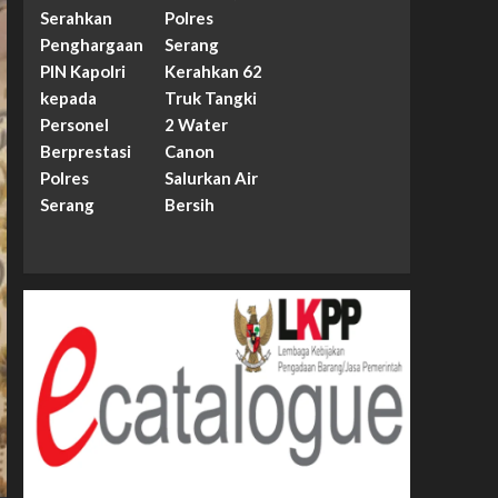
Serahkan
Polres
Penghargaan
Serang
PIN Kapolri
Kerahkan 62
kepada
Truk Tangki
Personel
2 Water
Berprestasi
Canon
Polres
Salurkan Air
Serang
Bersih