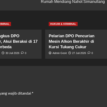
Rumah Mendiang Nahot Simanullang
IMINAL
HUKUM & KRIMINAL
ingkus DPO
Pelarian DPO Pencurian
, Akui Beraksi di 17
Mesin Alkon Berakhir di
erbeda
Kursi Tukang Cukur
t
30 Juli 2026
0
Admin Gesit
27 Juli 2026
0
yang wajib ditandai
*