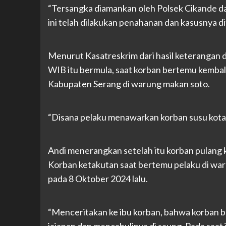
“Tersangka diamankan oleh Polsek Cikande d
ini telah dilakukan penahanan dan kasusnya di
Menurut Kasatreskrim dari hasil keterangan di
WIB itu bermula, saat korban bertemu kembal
Kabupaten Serang di warung makan soto.
“Disana pelaku menawarkan korban susu kota
Andi menerangkan setelah itu korban pulang
Korban ketakutan saat bertemu pelaku di war
pada 8 Oktober 2024 lalu.
“Menceritakan ke ibu korban, bahwa korban 
jajanan dan mencabulinya di saung. Pada saat i