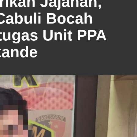
ikan Jajanan,
Cabuli Bocah
ugas Unit PPA
kande