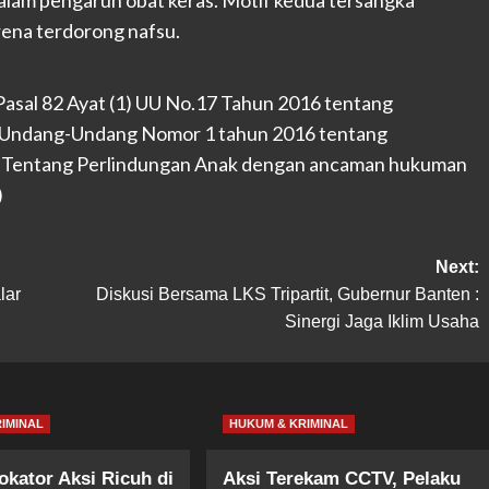
dalam pengaruh obat keras. Motif kedua tersangka
rena terdorong nafsu.
Pasal 82 Ayat (1) UU No.17 Tahun 2016 tentang
 Undang-Undang Nomor 1 tahun 2016 tentang
2 Tentang Perlindungan Anak dengan ancaman hukuman
)
Next:
lar
Diskusi Bersama LKS Tripartit, Gubernur Banten :
Sinergi Jaga Iklim Usaha
IMINAL
HUKUM & KRIMINAL
okator Aksi Ricuh di
Aksi Terekam CCTV, Pelaku