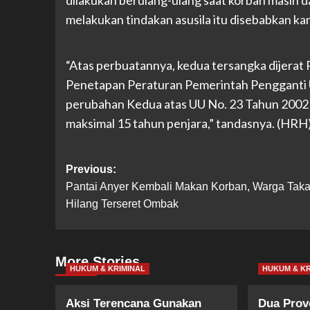
dilakukan berulang-ulang saat korban masih 
melakukan tindakan asusila itu disebabkan ka
“Atas perbuatannya, kedua tersangka dijerat 
Penetapan Peraturan Pemerintah Pengganti
perubahan Kedua atas UU No. 23 Tahun 200
maksimal 15 tahun penjara,” tandasnya. (HRH
Post
Previous:
Pantai Anyer Kembali Makan Korban, Warga Taka
navigation
Hilang Terseret Ombak
More Stories
HUKUM & KRIMINAL
HUKUM & KR
Aksi Terencana Gunakan
Dua Prov