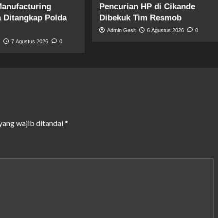
anufacturing
Pencurian HP di Cikande
a Ditangkap Polda
Dibekuk Tim Resmob
Admin Gesit
6 Agustus 2026
0
t
7 Agustus 2026
0
yang wajib ditandai
*