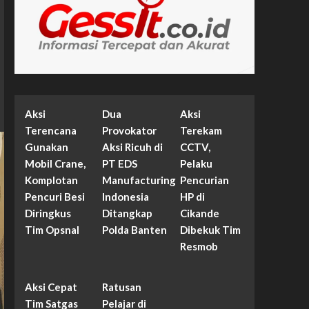
Aksi
Dua
Aksi
Terencana
Provokator
Terekam
Gunakan
Aksi Ricuh di
CCTV,
Mobil Crane,
PT EDS
Pelaku
Komplotan
Manufacturing
Pencurian
Pencuri Besi
Indonesia
HP di
Diringkus
Ditangkap
Cikande
Tim Opsnal
Polda Banten
Dibekuk Tim
Resmob
Aksi Cepat
Ratusan
Tim Satgas
Pelajar di