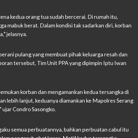
ena kedua orang tua sudah bercerai. Di rumah itu,
ga mabuk berat. Dalam kondisi tak sadarkan diri, korban
,” jelasnya.
 berani pulang yang membuat pihak keluarga resah dan
poran tersebut, Tim Unit PPA yang dipimpin Iptu Iwan
menemukan korban dan mengamankan kedua tersangka di
n lebih lanjut, keduanya diamankan ke Mapolres Serang
” ujar Condro Sasongko.
gaku semua perbuatannya, bahkan perbuatan cabul itu