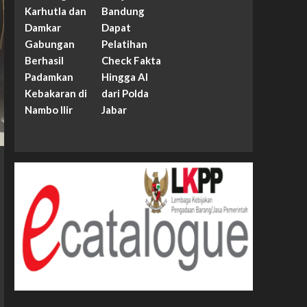
Karhutla dan
Bandung
Damkar
Dapat
Gabungan
Pelatihan
Berhasil
Check Fakta
Padamkan
Hingga AI
Kebakaran di
dari Polda
Nambo Ilir
Jabar