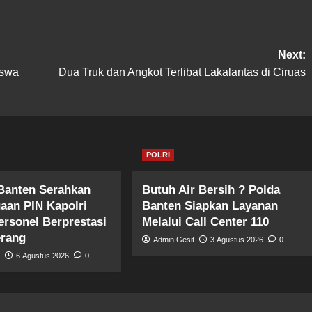
Next:
iswa
Dua Truk dan Angkot Terlibat Lakalantas di Ciruas
POLRI
Banten Serahkan
Butuh Air Bersih ? Polda
aan PIN Kapolri
Banten Siapkan Layanan
ersonel Berprestasi
Melalui Call Center 110
erang
Admin Gesit
3 Agustus 2026
0
t
6 Agustus 2026
0