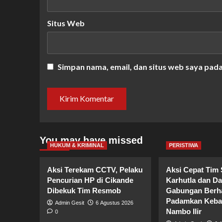
Situs Web
Simpan nama, email, dan situs web saya pad
You may have missed
HUKUM & KRIMINAL
PERISTIWA
Aksi Terekam CCTV, Pelaku
Aksi Cepat Tim 
Pencurian HP di Cikande
Karhutla dan D
Dibekuk Tim Resmob
Gabungan Berha
Padamkan Kebak
Admin Gesit
6 Agustus 2026
Nambo Ilir
0