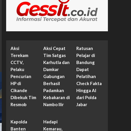
Aksi
Aksi Cepat
Ratusan
Terekam
Tim Satgas
Pelajar di
CCTV,
Karhutla dan
Bandung
Pelaku
Damkar
Dapat
Pencurian
Gabungan
Pelatihan
HP di
Berhasil
Check Fakta
Cikande
Padamkan
Hingga AI
Dibekuk Tim
Kebakaran di
dari Polda
Resmob
Nambo Ilir
Jabar
Kapolda
Hadapi
Banten
Kemarau,