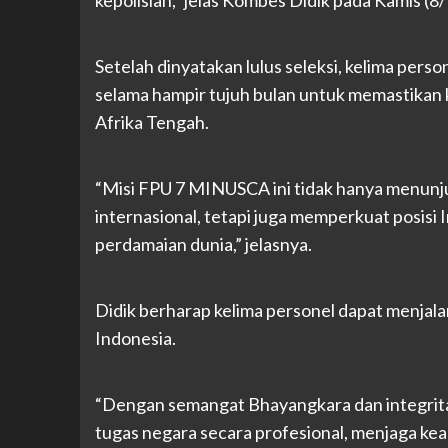
kepolisian,” jelas Kombes Didik pada Kamis (8
Setelah dinyatakan lulus seleksi, kelima per
selama hampir tujuh bulan untuk memastikan k
Afrika Tengah.
“Misi FPU 7 MINUSCA ini tidak hanya menunju
internasional, tetapi juga memperkuat posis
perdamaian dunia,” jelasnya.
Didik berharap kelima personel dapat menjal
Indonesia.
“Dengan semangat Bhayangkara dan integrita
tugas negara secara profesional, menjaga ke