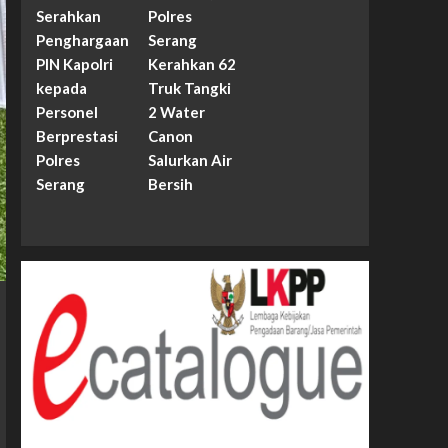
Serahkan
Polres
Penghargaan
Serang
PIN Kapolri
Kerahkan 62
kepada
Truk Tangki
Personel
2 Water
Berprestasi
Canon
Polres
Salurkan Air
Serang
Bersih