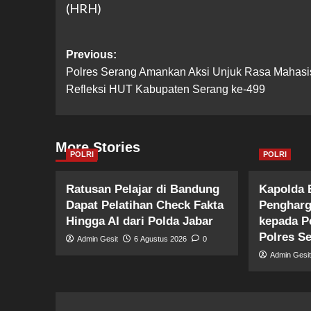
(HRH)
Post
Previous:
Polres Serang Amankan Aksi Unjuk Rasa Mahas
navigation
Refleksi HUT Kabupaten Serang ke-499
More Stories
POLRI
POLRI
Ratusan Pelajar di Bandung
Kapolda 
Dapat Pelatihan Check Fakta
Pengharg
Hingga AI dari Polda Jabar
kepada P
Polres S
Admin Gesit
6 Agustus 2026
0
Admin Gesi