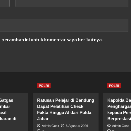
a peramban ini untuk komentar saya berikutnya.
POLRI
POLRI
Satgas
Ratusan Pelajar di Bandung
Kapolda Ba
amkar
Dapat Pelatihan Check
Penghargaa
sil
Fakta Hingga AI dari Polda
kepada Per
aran di
Jabar
Berprestasi
Admin Gesit
6 Agustus 2026
Admin Gesit
0
0