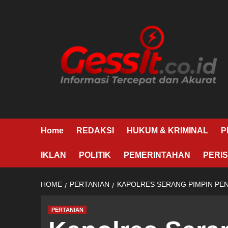
Skip
to
content
Home
REDAKSI
HUKUM & KRIMINAL
P
IKLAN
POLITIK
PEMERINTAHAN
PERIS
HOME
PERTANIAN
​KAPOLRES SERANG PIMPIN PE
PERTANIAN