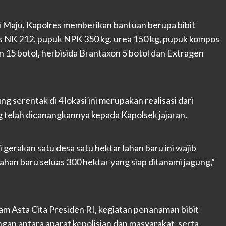
 Maju, Kapolres memberikan bantuan berupa bibit
nis NK 212, pupuk NPK 350 kg, urea 150 kg, pupuk kompos
n 15 botol, herbisida Brantaxon 5 botol dan Extragen
serentak di 4 lokasi ini merupakan realisasi dari
g telah dicanangkannya kepada Kapolsek jajaran.
 gerakan satu desa satu hektar lahan baru ini wajib
ahan baru seluas 300 hektar yang siap ditanami jagung,”
 Asta Cita Presiden RI, kegiatan penanaman bibit
an antara aparat kepolisian dan masyarakat, serta