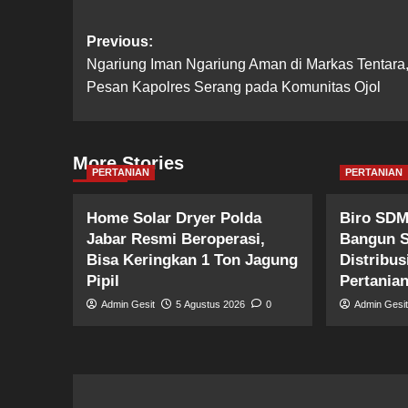
Post
Previous:
Ngariung Iman Ngariung Aman di Markas Tentara, 
navigation
Pesan Kapolres Serang pada Komunitas Ojol
More Stories
PERTANIAN
PERTANIAN
Home Solar Dryer Polda
Biro SDM
Jabar Resmi Beroperasi,
Bangun 
Bisa Keringkan 1 Ton Jagung
Distribus
Pipil
Pertania
Admin Gesit
5 Agustus 2026
0
Admin Gesi