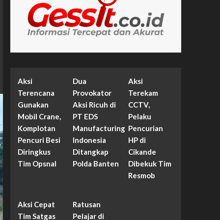
Aksi
Dua
Aksi
Terencana
Provokator
Terekam
Gunakan
Aksi Ricuh di
CCTV,
Mobil Crane,
PT EDS
Pelaku
Komplotan
Manufacturing
Pencurian
Pencuri Besi
Indonesia
HP di
Diringkus
Ditangkap
Cikande
Tim Opsnal
Polda Banten
Dibekuk Tim
Resmob
Aksi Cepat
Ratusan
Tim Satgas
Pelajar di