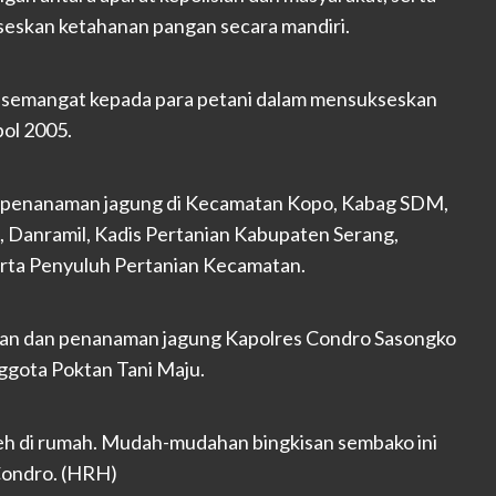
skan ketahanan pangan secara mandiri.
 semangat kepada para petani dalam mensukseskan
ol 2005.
n penanaman jagung di Kecamatan Kopo, Kabag SDM,
, Danramil, Kadis Pertanian Kabupaten Serang,
rta Penyuluh Pertanian Kecamatan.
uan dan penanaman jagung Kapolres Condro Sasongko
gota Poktan Tani Maju.
leh di rumah. Mudah-mudahan bingkisan sembako ini
Condro. (HRH)