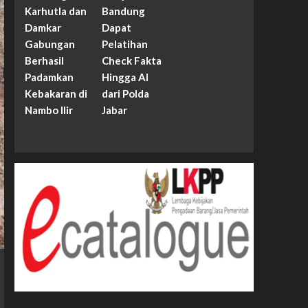
Karhutla dan
Bandung
Damkar
Dapat
Gabungan
Pelatihan
Berhasil
Check Fakta
Padamkan
Hingga AI
Kebakaran di
dari Polda
Nambo Ilir
Jabar