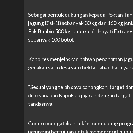
Sebagai bentuk dukungan kepada Poktan Tani
jagung Bisi-18 sebanyak 30 kg dan 160 kg je
Pak Bhabin 500 kg, pupuk cair Hayati Extrage
sebanyak 100 botol.
Kapolres menjelaskan bahwa penanaman jagung 
gerakan satu desa satu hektar lahan baru yan
“Sesuai yang telah saya canangkan, target dari
dilaksanakan Kapolsek jajaran dengan target l
tandasnya.
Condro mengatakan selain mendukung program
jagung ini bertujuan untuk mempererat hubung