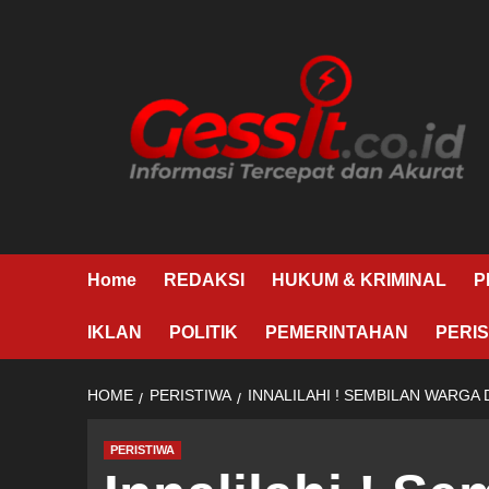
Skip
to
content
Home
REDAKSI
HUKUM & KRIMINAL
P
IKLAN
POLITIK
PEMERINTAHAN
PERIS
HOME
PERISTIWA
INNALILAHI ! SEMBILAN WARG
PERISTIWA