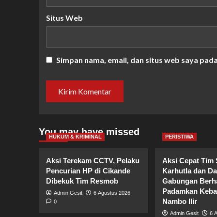
Situs Web
Simpan nama, email, dan situs web saya pad
You may have missed
HUKUM & KRIMINAL
PERISTIWA
Aksi Terekam CCTV, Pelaku
Aksi Cepat Tim 
Pencurian HP di Cikande
Karhutla dan D
Dibekuk Tim Resmob
Gabungan Berha
Padamkan Kebak
Admin Gesit
6 Agustus 2026
Nambo Ilir
0
Admin Gesit
6 