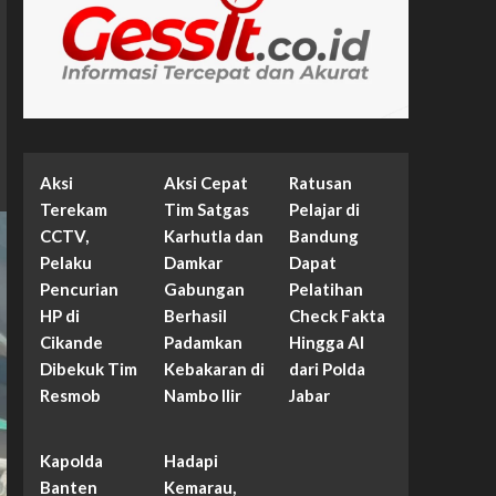
Aksi
Aksi Cepat
Ratusan
Terekam
Tim Satgas
Pelajar di
CCTV,
Karhutla dan
Bandung
Pelaku
Damkar
Dapat
Pencurian
Gabungan
Pelatihan
HP di
Berhasil
Check Fakta
Cikande
Padamkan
Hingga AI
Dibekuk Tim
Kebakaran di
dari Polda
Resmob
Nambo Ilir
Jabar
Kapolda
Hadapi
Banten
Kemarau,