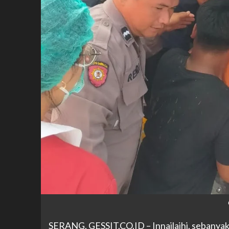
SERANG, GESSIT
.CO.ID
– Innailaihi, sebany