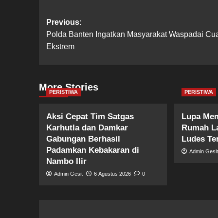
Post
Previous:
Polda Banten Ingatkan Masyarakat Waspadai Cu
navigation
Ekstrem
More Stories
PERISTIWA
PERISTIWA
Aksi Cepat Tim Satgas
Lupa Me
Karhutla dan Damkar
Rumah La
Gabungan Berhasil
Ludes Te
Padamkan Kebakaran di
Admin Gesi
Nambo Ilir
Admin Gesit
6 Agustus 2026
0