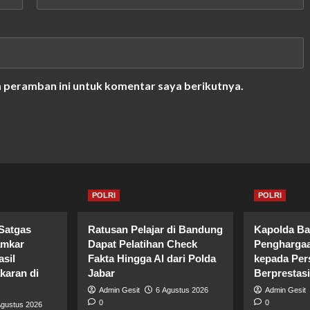
a peramban ini untuk komentar saya berikutnya.
POLRI
POLRI
Satgas
Ratusan Pelajar di Bandung
Kapolda Ba
amkar
Dapat Pelatihan Check
Penghargaa
sil
Fakta Hingga AI dari Polda
kepada Per
aran di
Jabar
Berprestasi
Admin Gesit
6 Agustus 2026
Admin Gesit
0
0
Agustus 2026