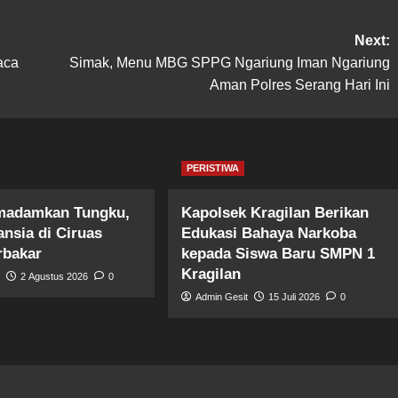
Next:
aca
Simak, Menu MBG SPPG Ngariung Iman Ngariung
Aman Polres Serang Hari Ini
PERISTIWA
madamkan Tungku,
Kapolsek Kragilan Berikan
nsia di Ciruas
Edukasi Bahaya Narkoba
rbakar
kepada Siswa Baru SMPN 1
Kragilan
t
2 Agustus 2026
0
Admin Gesit
15 Juli 2026
0