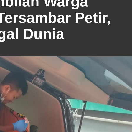
embilan Warga
ersambar Petir,
al Dunia