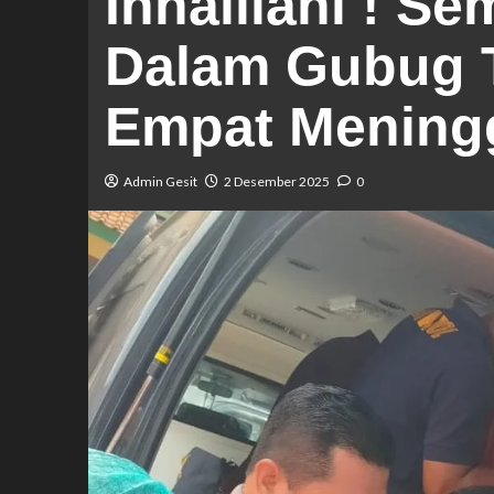
Innalilahi ! S
Dalam Gubug T
Empat Meningg
Admin Gesit
2 Desember 2025
0