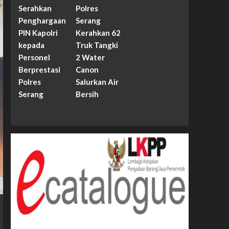
Serahkan
Polres
Penghargaan
Serang
PIN Kapolri
Kerahkan 62
kepada
Truk Tangki
Personel
2 Water
Berprestasi
Canon
Polres
Salurkan Air
Serang
Bersih