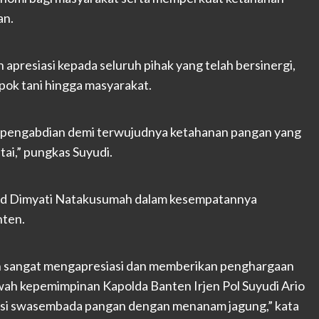
an.
presiasi kepada seluruh pihak yang telah bersinergi,
mpok tani hingga masyarakat.
an pengabdian demi terwujudnya ketahanan pangan yang
tai,” pungkas Suyudi.
ad Dimyati Natakusumah dalam kesempatannya
nten.
en sangat mengapresiasi dan memberikan penghargaan
wah kepemimpinan Kapolda Banten Irjen Pol Suyudi Ario
siasi swasembada pangan dengan menanam jagung,” kata