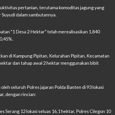
tivitas pertanian, terutama komoditas jagung yang
ar Suyudi dalam sambutannya.
epatan “1 Desa 2 Hektar” telah merealisasikan 1.840
70,45%.
tkan di Kampung Pipitan, Kelurahan Pipitan, Kecamatan
hektar dan tahap awal 2 hektar menggunakan bibit
oleh seluruh Polres jajaran Polda Banten di 93 lokasi
r, dengan rincian:
res Serang 12 lokasi seluas 16,1 hektar, Polres Cilegon 10