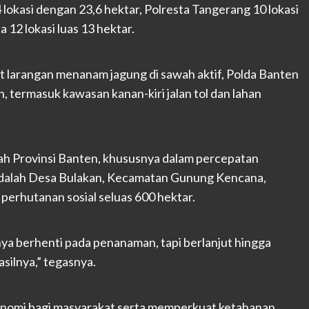
4 lokasi dengan 23,6 hektar, Polresta Tangerang 10 lokasi
 12 lokasi luas 13 hektar.
 larangan menanam jagung di sawah aktif, Polda Banten
 termasuk kawasan kanan-kiri jalan tol dan lahan
ah Provinsi Banten, khususnya dalam percepatan
s adalah Desa Bulakan, Kecamatan Gunung Kencana,
perhutanan sosial seluas 600 hektar.
nya berhenti pada penanaman, tapi berlanjut hingga
silnya,” tegasnya.
onomi bagi masyarakat serta memperkuat ketahanan