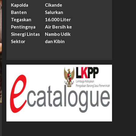
Kapolda
Cikande
Banten
Salurkan
Tegaskan
16.000 Liter
Pentingnya
Air Bersih ke
Sinergi Lintas
Nambo Udik
Sektor
dan Kibin