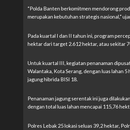
“Polda Banten berkomitmen mendorong produk
merupakan kebutuhan strategis nasional,” uj
Pada kuartal I dan II tahun ini, program perc
hektar dari target 2.612 hektar, atau sekitar 
Untuk kuartal III, kegiatan penanaman dipusa
Walantaka, Kota Serang, dengan luas lahan 5 
jagung hibrida BISI 18.
Penanaman jagung serentak ini juga dilakukan 
dengan total luas lahan mencapai 115,76 hekta
Polres Lebak 25 lokasi seluas 39,2 hektar, Pol