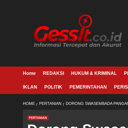
Skip
to
content
Home
REDAKSI
HUKUM & KRIMINAL
P
IKLAN
POLITIK
PEMERINTAHAN
PERIS
HOME
PERTANIAN
DORONG SWASEMBADA PANGAN 
PERTANIAN