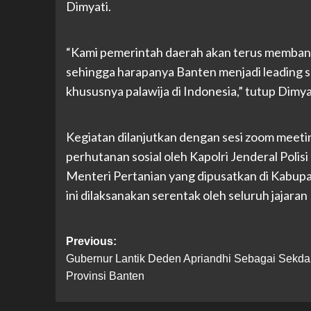
Dimyati.
“Kami pemerintah daerah akan terus memba
sehingga harapanya Banten menjadi leading s
khususnya palawija di Indonesia,” tutup Dimya
Kegiatan dilanjutkan dengan sesi zoom meeti
perhutanan sosial oleh Kapolri Jenderal Poli
Menteri Pertanian yang dipusatkan di Kabupa
ini dilaksanakan serentak oleh seluruh jajaran
Post
Previous:
Gubernur Lantik Deden Apriandhi Sebagai Sekda
navigation
Provinsi Banten