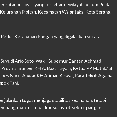
perhutanan sosial yang tersebar di wilayah hukum Polda
 Kelurahan Pipitan, Kecamatan Walantaka, Kota Serang,
ri Peduli Ketahanan Pangan yang digalakkan secara
en Suyudi Ario Seto, Wakil Gubernur Banten Achmad
Provinsi Banten KH A. Bazari Syam, Ketua PP Mathla’ul
npes Nurul Anwar KH Ariman Anwar, Para Tokoh Agama
pok Tani.
njalankan tugas menjaga stabilitas keamanan, tetapi
embangunan nasional, khususnya di sektor pangan.