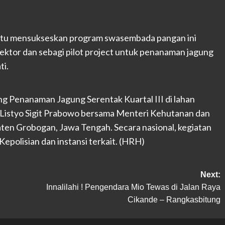
ntu mensukseskan program swasembada pangan ini
ektor dan sebagi pilot project untuk penanaman jagung
ti.
ng Penanaman Jagung Serentak Kuartal III di lahan
si Listyo Sigit Prabowo bersama Menteri Kehutanan dan
ten Grobogan, Jawa Tengah. Secara nasional, kegiatan
 Kepolisian dan instansi terkait. (HRH)
Next:
Innalilahi ! Pengendara Mio Tewas di Jalan Raya
Cikande – Rangkasbitung