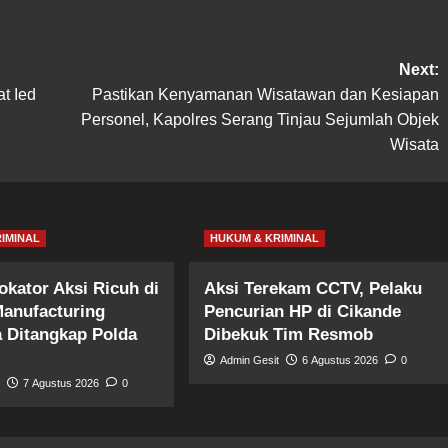
Next:
t Ied
Pastikan Kenyamanan Wisatawan dan Kesiapan
Personel, Kapolres Serang Tinjau Sejumlah Objek
Wisata
IMINAL
HUKUM & KRIMINAL
okator Aksi Ricuh di
Aksi Terekam CCTV, Pelaku
anufacturing
Pencurian HP di Cikande
a Ditangkap Polda
Dibekuk Tim Resmob
Admin Gesit
6 Agustus 2026
0
t
7 Agustus 2026
0