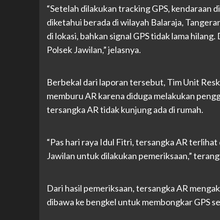
“Setelah dilakukan tracking GPS, kendaraan di
diketahui berada di wilayah Balaraja, Tanger
di lokasi, bahkan signal GPS tidak lama hilan
Polsek Jawilan,” jelasnya.
Berbekal dari laporan tersebut, Tim Unit Resk
memburu AR karena diduga melakukan pengge
tersangka AR tidak kunjung ada di rumah.
“Pas hari raya Idul Fitri, tersangka AR terli
Jawilan untuk dilakukan pemeriksaan,” teran
Dari hasil pemeriksaan, tersangka AR mengak
dibawa ke bengkel untuk membongkar GPS sert