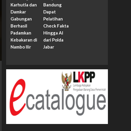
Karhutla dan
Bandung
Damkar
Dapat
Gabungan
Pelatihan
Berhasil
Check Fakta
Padamkan
Hingga AI
Kebakaran di
dari Polda
Nambo Ilir
Jabar