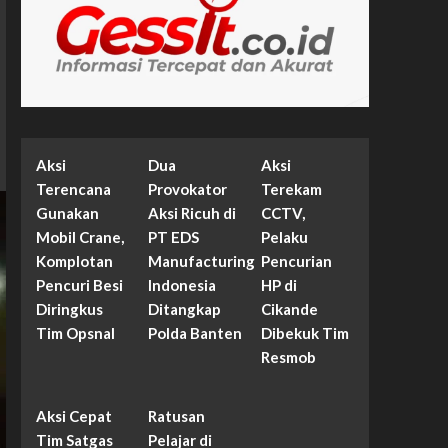
Aksi
Dua
Aksi
Terencana
Provokator
Terekam
Gunakan
Aksi Ricuh di
CCTV,
Mobil Crane,
PT EDS
Pelaku
Komplotan
Manufacturing
Pencurian
Pencuri Besi
Indonesia
HP di
Diringkus
Ditangkap
Cikande
Tim Opsnal
Polda Banten
Dibekuk Tim
Resmob
Aksi Cepat
Ratusan
Tim Satgas
Pelajar di