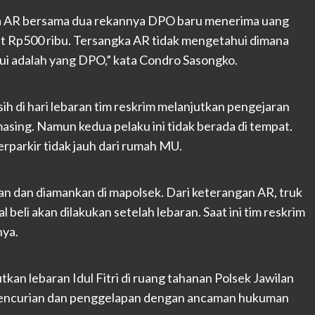
ka AR bersama dua rekannya DPO baru menerima uang
t Rp500 ribu. Tersangka AR tidak mengetahui dimana
ui adalah yang DPO,” kata Condro Sasongko.
h di hari lebaran tim reskrim melanjutkan pengejaran
sing. Namun kedua pelaku ini tidak berada di tempat.
rparkir tidak jauh dari rumah MU.
an dan diamankan di mapolsek. Dari keterangan AR, truk
l beli akan dilakukan setelah lebaran. Saat ini tim reskrim
nya.
kan lebaran Idul Fitri di ruang tahanan Polsek Jawilan
g pencurian dan penggelapan dengan ancaman hukuman