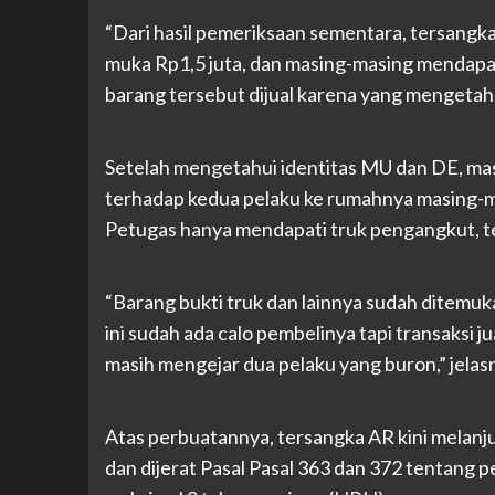
“Dari hasil pemeriksaan sementara, tersang
muka Rp1,5 juta, dan masing-masing mendapa
barang tersebut dijual karena yang mengetah
Setelah mengetahui identitas MU dan DE, masi
terhadap kedua pelaku ke rumahnya masing-ma
Petugas hanya mendapati truk pengangkut, te
“Barang bukti truk dan lainnya sudah ditemuk
ini sudah ada calo pembelinya tapi transaksi jua
masih mengejar dua pelaku yang buron,” jelas
Atas perbuatannya, tersangka AR kini melanjut
dan dijerat Pasal Pasal 363 dan 372 tentan