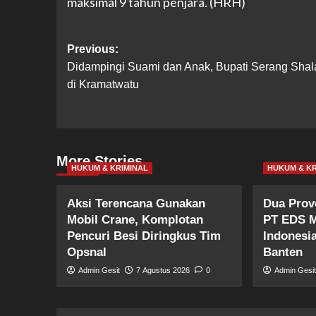
maksimal 9 tahun penjara. (HRH)
Post
Previous:
Didampingi Suami dan Anak, Bupati Serang Shala
navigation
di Kramatwatu
More Stories
HUKUM & KRIMINAL
HUKUM & KR
Aksi Terencana Gunakan
Dua Prov
Mobil Crane, Komplotan
PT EDS M
Pencuri Besi Diringkus Tim
Indonesi
Opsnal
Banten
Admin Gesit
7 Agustus 2026
0
Admin Gesi