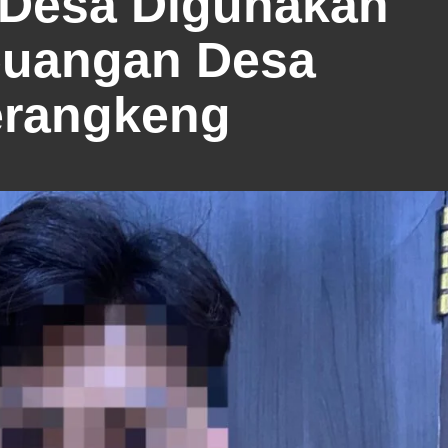
 Desa Digunakan
euangan Desa
erangkeng