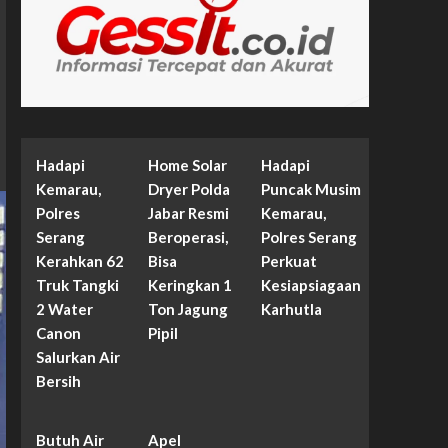
Hadapi
Home Solar
Hadapi
Kemarau,
Dryer Polda
Puncak Musim
Polres
Jabar Resmi
Kemarau,
Serang
Beroperasi,
Polres Serang
Kerahkan 62
Bisa
Perkuat
Truk Tangki
Keringkan 1
Kesiapsiagaan
2 Water
Ton Jagung
Karhutla
Canon
Pipil
Salurkan Air
Bersih
Butuh Air
Apel