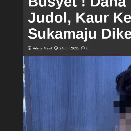
Busyet ! Dana
Judol, Kaur K
Sukamaju Dik
Admin Gesit
24 Juni 2025
0