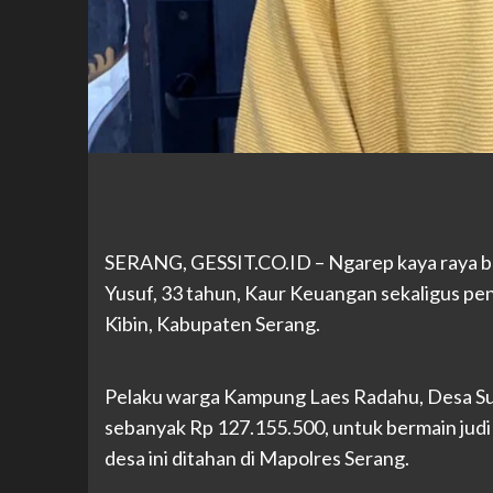
SERANG, GESSIT
.CO.ID
– Ngarep kaya raya b
Yusuf, 33 tahun, Kaur Keuangan sekaligus 
Kibin, Kabupaten Serang.
Pelaku warga Kampung Laes Radahu, Desa S
sebanyak Rp 127.155.500, untuk bermain judi 
desa ini ditahan di Mapolres Serang.