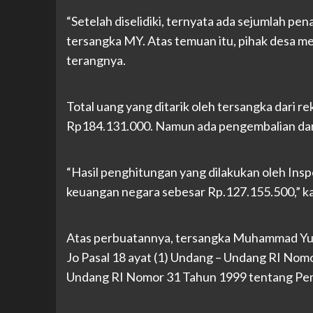
“Setelah diselidiki, ternyata ada sejumlah pena
tersangka MY. Atas temuan itu, pihak desa m
terangnya.
Total uang yang ditarik oleh tersangka dari r
Rp184.131.000. Namun ada pengembalian dari
“Hasil penghitungan yang dilakukan oleh Ins
keuangan negara sebesar Rp.127.155.500,” k
Atas perbuatannya, tersangka Muhammad Yusuf 
Jo Pasal 18 ayat (1) Undang – Undang RI No
Undang RI Nomor 31 Tahun 1999 tentang Pem