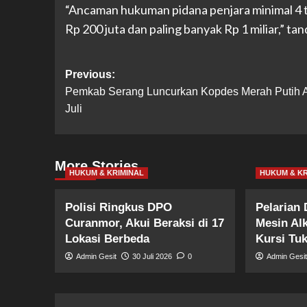
“Ancaman hukuman pidana penjara minimal 4 t
Rp 200 juta dan paling banyak Rp 1 miliar,” t
Post
Previous:
Pemkab Serang Luncurkan Kopdes Merah Putih 
navigation
Juli
More Stories
HUKUM & KRIMINAL
HUKUM & KR
Polisi Ringkus DPO
Pelarian
Curanmor, Akui Beraksi di 17
Mesin Alk
Lokasi Berbeda
Kursi Tu
Admin Gesit
30 Juli 2026
0
Admin Gesi