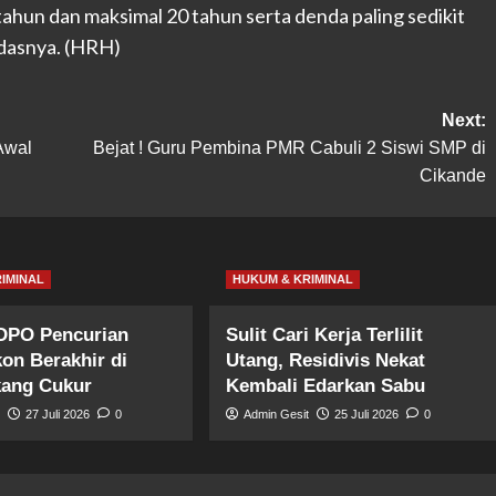
ahun dan maksimal 20 tahun serta denda paling sedikit
andasnya. (HRH)
Next:
Awal
Bejat ! Guru Pembina PMR Cabuli 2 Siswi SMP di
Cikande
IMINAL
HUKUM & KRIMINAL
 DPO Pencurian
Sulit Cari Kerja Terlilit
on Berakhir di
Utang, Residivis Nekat
kang Cukur
Kembali Edarkan Sabu
t
27 Juli 2026
0
Admin Gesit
25 Juli 2026
0