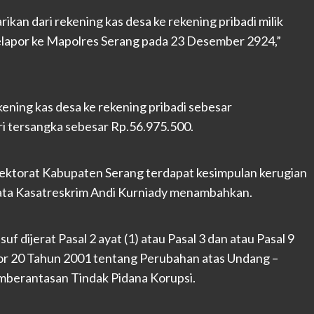
rikan dari rekening kas desa ke rekening pribadi milik
elapor ke Mapolres Serang pada 23 Desember 2924,”
ekening kas desa ke rekening pribadi sebesar
 tersangka sebesar Rp.56.975.500.
pektorat Kabupaten Serang terdapat kesimpulan kerugian
ata Kasatreskrim Andi Kurniady menambahkan.
dijerat Pasal 2 ayat (1) atau Pasal 3 dan atau Pasal 9
mor 20 Tahun 2001 tentang Perubahan atas Undang –
berantasan Tindak Pidana Korupsi.