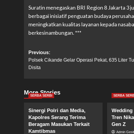
Suratin menegaskan BRI Region 8 Jakarta 3
berbagai inisiatif penguatan budaya perusaha
meningkatkan kualitas layanan kepada nasab
berkesinambungan. ***
Post
Previous:
Polsek Cikande Gelar Operasi Pekat, 635 Liter T
navigation
Disita
More Stories
SERBA SERBI
SERBA SERB
Sinergi Polri dan Media,
Wedding 
Kapolres Serang Terima
Tren Nik
Beragam Masukan Terkait
Gen Z
Kamtibmas
Admin Gesi