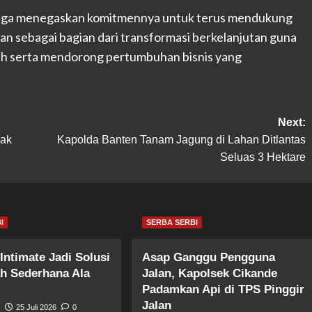
 juga menegaskan komitmennya untuk terus mendukung
an sebagai bagian dari transformasi berkelanjutan guna
ah serta mendorong pertumbuhan bisnis yang
Next:
uak
Kapolda Banten Tanam Jagung di Lahan Ditlantas
Seluas 3 Hektare
I
SERBA SERBI
Intimate Jadi Solusi
Asap Ganggu Pengguna
ah Sederhana Ala
Jalan, Kapolsek Cikande
Padamkan Api di TPS Pinggir
Jalan
t
25 Juli 2026
0