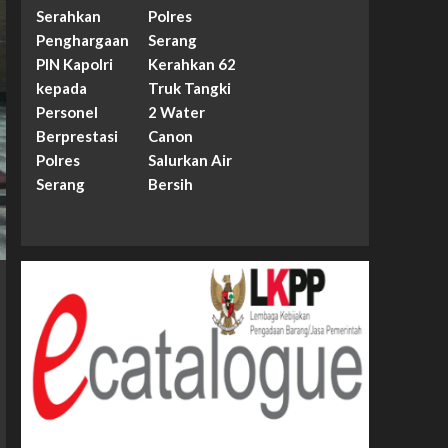
Serahkan
Polres
Penghargaan
Serang
PIN Kapolri
Kerahkan 62
kepada
Truk Tangki
Personel
2 Water
Berprestasi
Canon
Polres
Salurkan Air
Serang
Bersih