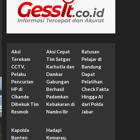
Aksi
Aksi Cepat
Ratusan
Terekam
Tim Satgas
Pelajar di
CCTV,
Karhutla dan
Bandung
Pelaku
Damkar
Dapat
Pencurian
Gabungan
Pelatihan
HP di
Berhasil
Check Fakta
Cikande
Padamkan
Hingga AI
Dibekuk Tim
Kebakaran di
dari Polda
Resmob
Nambo Ilir
Jabar
Kapolda
Hadapi
Banten
Kemarau,