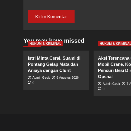
You may have missed
HUKUM & KRIMINAL
HUKUM & KRIMINA
Istri Minta Cerai, Suami di
Aksi Terencana
Pontang Gelap Mata dan
Mobil Crane, K
Aniaya dengan Clurit
Pencuri Besi Di
Opsnal
Admin Gesit
8 Agustus 2026
0
Admin Gesit
7 
0