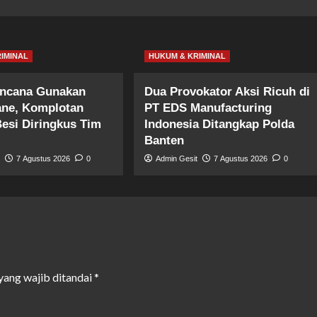
IMINAL
HUKUM & KRIMINAL
encana Gunakan
Dua Provokator Aksi Ricuh di
ane, Komplotan
PT EDS Manufacturing
Besi Diringkus Tim
Indonesia Ditangkap Polda
Banten
t
7 Agustus 2026
0
Admin Gesit
7 Agustus 2026
0
yang wajib ditandai
*