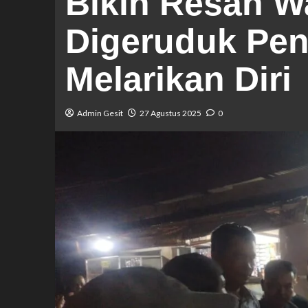
Bikin Resah W
Digeruduk Pen
Melarikan Diri
Admin Gesit
27 Agustus 2025
0