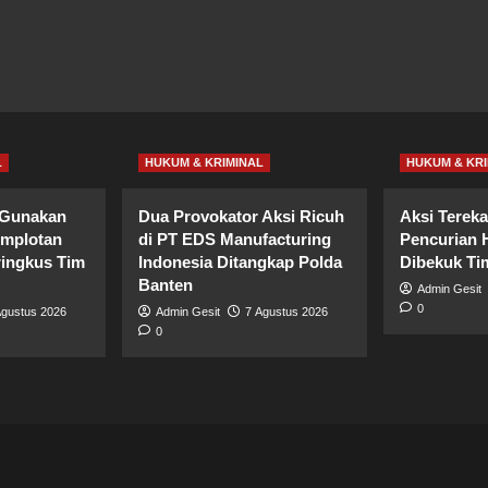
L
HUKUM & KRIMINAL
HUKUM & KRI
 Gunakan
Dua Provokator Aksi Ricuh
Aksi Terek
omplotan
di PT EDS Manufacturing
Pencurian 
ringkus Tim
Indonesia Ditangkap Polda
Dibekuk T
Banten
Admin Gesit
0
Agustus 2026
Admin Gesit
7 Agustus 2026
0