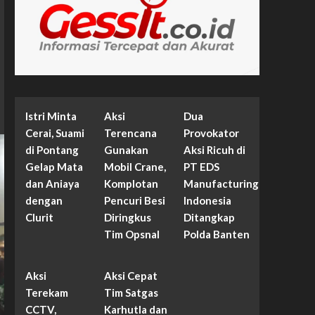
Istri Minta
Aksi
Dua
Cerai, Suami
Terencana
Provokator
di Pontang
Gunakan
Aksi Ricuh di
Gelap Mata
Mobil Crane,
PT EDS
dan Aniaya
Komplotan
Manufacturing
dengan
Pencuri Besi
Indonesia
Clurit
Diringkus
Ditangkap
Tim Opsnal
Polda Banten
Aksi
Aksi Cepat
Terekam
Tim Satgas
CCTV,
Karhutla dan