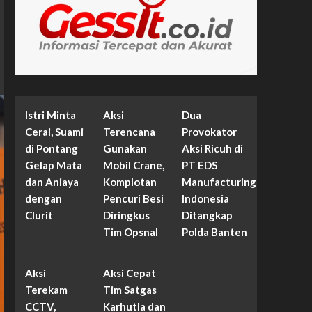
Istri Minta
Aksi
Dua
Cerai, Suami
Terencana
Provokator
di Pontang
Gunakan
Aksi Ricuh di
Gelap Mata
Mobil Crane,
PT EDS
dan Aniaya
Komplotan
Manufacturing
dengan
Pencuri Besi
Indonesia
Clurit
Diringkus
Ditangkap
Tim Opsnal
Polda Banten
Aksi
Aksi Cepat
Terekam
Tim Satgas
CCTV,
Karhutla dan