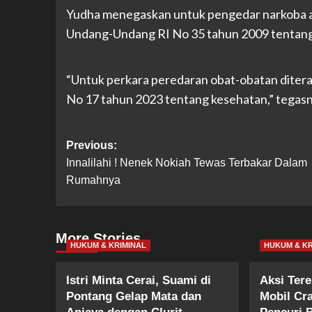
Yudha menegaskan untuk pengedar narkoba akan
Undang-Undang RI No 35 tahun 2009 tentang 
“Untuk perkara peredaran obat-obatan ditera
No 17 tahun 2023 tentang kesehatan,” tegas
Post
Previous:
Innalilahi ! Nenek Nokiah Tewas Terbakar Dalam
navigation
Rumahnya
More Stories
HUKUM & KRIMINAL
HUKUM & KR
Istri Minta Cerai, Suami di
Aksi Ter
Pontang Gelap Mata dan
Mobil Cr