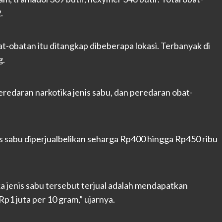
.
-obatan itu ditangkap dibeberapa lokasi. Terbanyak di
g.
eredaran narkotika jenis sabu, dan peredaran obat-
s sabu diperjualbelikan seharga Rp400 hingga Rp450 ribu
a jenis sabu tersebut terjual adalah mendapatkan
1 juta per 10 gram,” ujarnya.