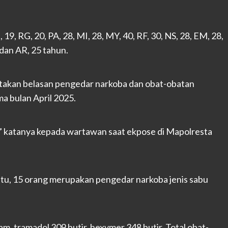
19, RG, 20, PA, 28, MI, 28, MY, 40, RF, 30, NS, 28, EM, 28,
, dan AR, 25 tahun.
takan belasan pengedar narkoba dan obat-obatan
a bulan April 2025.
P),” katanya kepada wartawan saat ekpose di Mapolresta
tu, 15 orang merupakan pengedar narkoba jenis sabu
m, tramadol 309 butir, hexymer 348 butir. Total obat-