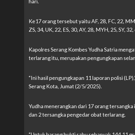
hari.
Ke17 orang tersebut yaitu AF, 28, FC, 22, MM, 
ZS, 34, UK, 22, ES, 30, AY, 28, MYH, 25, SY, 32
Kapolres Serang Kombes Yudha Satria menga
terlarang itu, merupakan pengungkapan selam
“Ini hasil pengungkapan 11 laporan polisi (L
Serang Kota, Jumat (2/5/2025).
Yudha menerangkan dari 17 orang tersangka i
dan 2 tersangka pengedar obat terlarang.
“Untuk barang bukti sabu sebanyak 144,11 gra