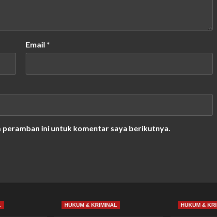
Email
*
a peramban ini untuk komentar saya berikutnya.
L
HUKUM & KRIMINAL
HUKUM & KRI