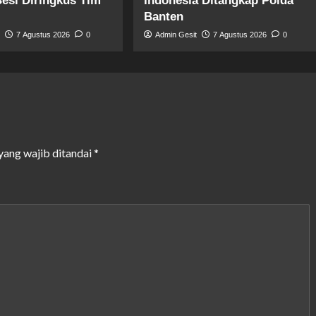
Besi Diringkus Tim
Indonesia Ditangkap Polda
Banten
t
7 Agustus 2026
0
Admin Gesit
7 Agustus 2026
0
yang wajib ditandai
*