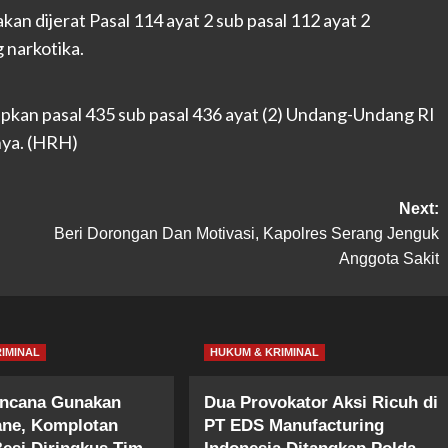
 dijerat Pasal 114 ayat 2 sub pasal 112 ayat 2
narkotika.
pkan pasal 435 sub pasal 436 ayat (2) Undang-Undang RI
nya. (HRH)
Next:
Beri Dorongan Dan Motivasi, Kapolres Serang Jenguk
Anggota Sakit
IMINAL
HUKUM & KRIMINAL
encana Gunakan
Dua Provokator Aksi Ricuh di
ane, Komplotan
PT EDS Manufacturing