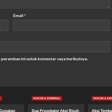
Email
*
a peramban ini untuk komentar saya berikutnya.
L
HUKUM & KRIMINAL
HUKUM & KRI
 Gunakan
Dua Provokator Aksi Ricuh
Aksi Terek