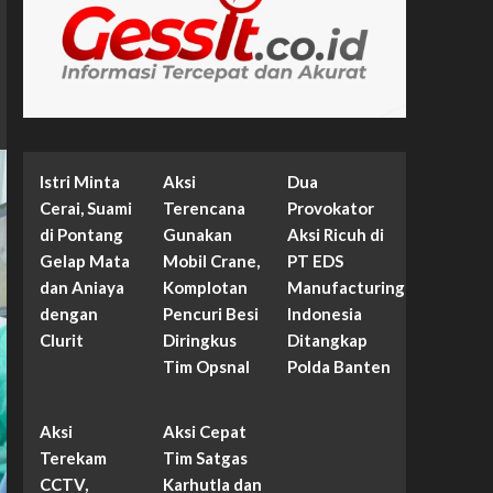
Istri Minta
Aksi
Dua
Cerai, Suami
Terencana
Provokator
di Pontang
Gunakan
Aksi Ricuh di
Gelap Mata
Mobil Crane,
PT EDS
dan Aniaya
Komplotan
Manufacturing
dengan
Pencuri Besi
Indonesia
Clurit
Diringkus
Ditangkap
Tim Opsnal
Polda Banten
Aksi
Aksi Cepat
Terekam
Tim Satgas
CCTV,
Karhutla dan