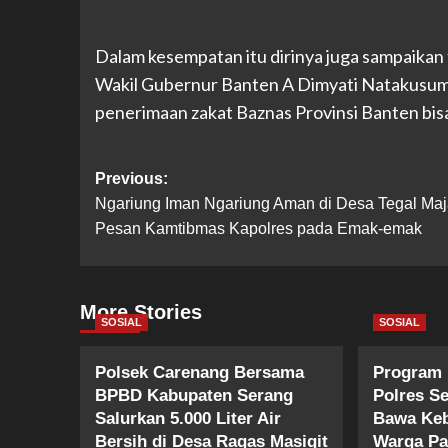
Dalam kesempatan itu dirinya juga sampaikan
Wakil Gubernur Banten A Dimyati Natakusum
penerimaan zakat Baznas Provinsi Banten bisa 
Post
Previous:
Ngariung Iman Ngariung Aman di Desa Tegal Maja
navigation
Pesan Kamtibmas Kapolres pada Emak-emak
More Stories
SOSIAL
SOSIAL
Polsek Carenang Bersama
Program
BPBD Kabupaten Serang
Polres S
Salurkan 5.000 Liter Air
Bawa Keb
Bersih di Desa Ragas Masigit
Warga P