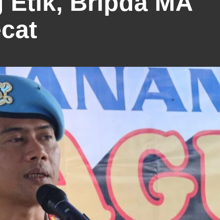
 Etik, Bripda MA
cat