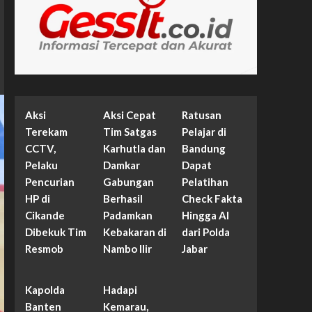
Aksi
Aksi Cepat
Ratusan
Terekam
Tim Satgas
Pelajar di
CCTV,
Karhutla dan
Bandung
Pelaku
Damkar
Dapat
Pencurian
Gabungan
Pelatihan
HP di
Berhasil
Check Fakta
Cikande
Padamkan
Hingga AI
Dibekuk Tim
Kebakaran di
dari Polda
Resmob
Nambo Ilir
Jabar
Kapolda
Hadapi
Banten
Kemarau,