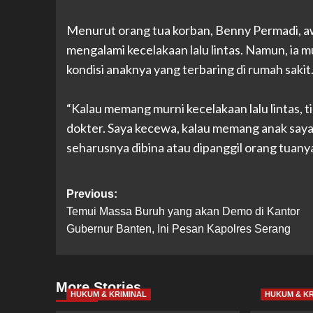
‎Menurut orang tua korban, Benny Permadi, 
mengalami kecelakaan lalu lintas. Namun, ia 
kondisi anaknya yang terbaring di rumah sakit
‎“Kalau memang murni kecelakaan lalu lintas, 
dokter. Saya kecewa, kalau memang anak saya s
seharusnya dibina atau dipanggil orang tuany
Post
Previous:
Temui Massa Buruh yang akan Demo di Kantor
navigation
Gubernur Banten, Ini Pesan Kapolres Serang
More Stories
HUKUM & KRIMINAL
HUKUM & KR