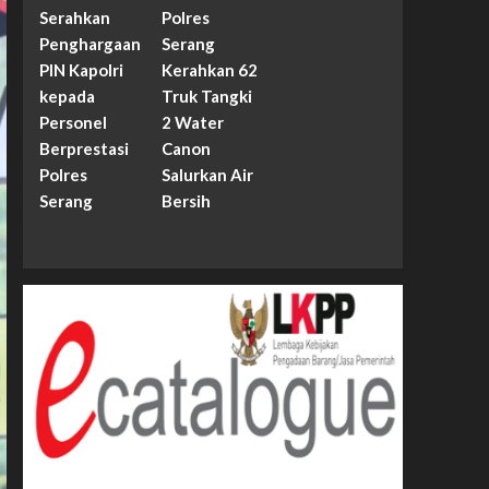
Serahkan
Polres
Penghargaan
Serang
PIN Kapolri
Kerahkan 62
kepada
Truk Tangki
Personel
2 Water
Berprestasi
Canon
Polres
Salurkan Air
Serang
Bersih