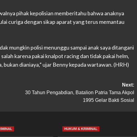
awalnya pihak kepolisian memberitahu bahwa anaknya
mulai curiga dengan sikap aparat yang terus memantau
.
tidak mungkin polisi menunggu sampai anak saya ditangani
alah karena pakai knalpot racing dan tidak pakai helm,
a, bukan dianiaya,” ujar Benny kepada wartawan. (HRH)
Next:
30 Tahun Pengabdian, Batalion Patria Tama Akpol
1995 Gelar Bakti Sosial
IMINAL
HUKUM & KRIMINAL