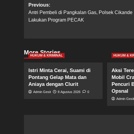
Post
Previous:
Antri Pembeli di Pangkalan Gas, Polsek Cikande
navigation
Lakukan Program PECAK
More Stories
HUKUM & KRIMINAL
HUKUM & KR
Istri Minta Cerai, Suami di
Aksi Ter
Pontang Gelap Mata dan
Mobil Cr
Aniaya dengan Clurit
Pencuri 
Opsnal
Admin Gesit
8 Agustus 2026
0
Admin Gesi