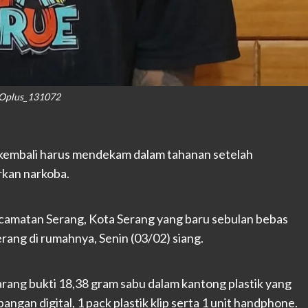
Oplus_131072
 kembali harus mendekam dalam tahanan setelah
rkan narkoba.
camatan Serang, Kota Serang yang baru sebulan bebas
erang di rumahnya, Senin (03/02) siang.
ang bukti 18,38 gram sabu dalam kantong plastik yang
ngan digital, 1 pack plastik klip serta 1 unit handphone.