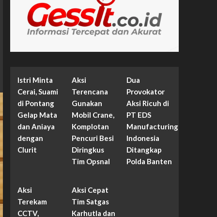
Istri Minta
Aksi
Dua
Cerai, Suami
Terencana
Provokator
di Pontang
Gunakan
Aksi Ricuh di
Gelap Mata
Mobil Crane,
PT EDS
dan Aniaya
Komplotan
Manufacturing
dengan
Pencuri Besi
Indonesia
Clurit
Diringkus
Ditangkap
Tim Opsnal
Polda Banten
Aksi
Aksi Cepat
Terekam
Tim Satgas
CCTV,
Karhutla dan