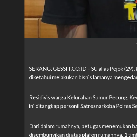
SERANG, GESSIT.CO.ID – SU alias Pejok (29),
diketahui melakukan bisnis lamanya mengeda
Residivis warga Kelurahan Sumur Pecung, Ke
ini ditangkap personil Satresnarkoba Polres S
Dari dalam rumahnya, petugas menemukan bar
disembunyikan di atas plafon rumahnya, 1 timba