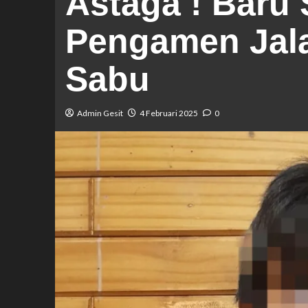
Astaga ! Baru
Pengamen Jala
Sabu
Admin Gesit
4 Februari 2025
0