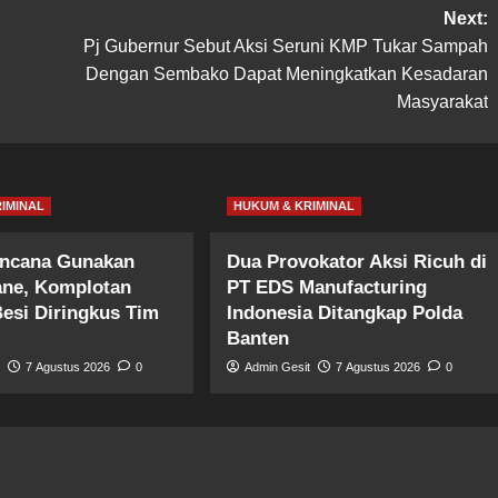
Next:
Pj Gubernur Sebut Aksi Seruni KMP Tukar Sampah
Dengan Sembako Dapat Meningkatkan Kesadaran
Masyarakat
IMINAL
HUKUM & KRIMINAL
encana Gunakan
Dua Provokator Aksi Ricuh di
ane, Komplotan
PT EDS Manufacturing
Besi Diringkus Tim
Indonesia Ditangkap Polda
Banten
t
7 Agustus 2026
0
Admin Gesit
7 Agustus 2026
0