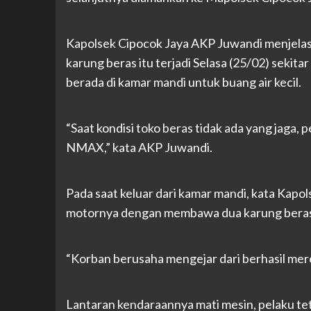
Kapolsek Cipocok Jaya AKP Juwandi menjelas
karung beras itu terjadi Selasa (25/02) sekit
berada di kamar mandi untuk buang air kecil.
“Saat kondisi toko beras tidak ada yang jag
NMAX,” kata AKP Juwandi.
Pada saat keluar dari kamar mandi, kata Kapo
motornya dengan membawa dua karung beras 
“Korban berusaha mengejar dari berhasil mere
Lantaran kendaraannya mati mesin, pelaku t