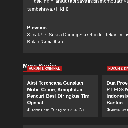
“Tidak ingin lanjut tapi saya ingin membuatnya
tambahnya. (HRH)
Post
Previous:
Simak ! Pj Sekda Dorong Stakeholder Tekan Inflas
navigation
Bulan Ramadhan
More Stories
HUKUM & KRIMINAL
HUKUM & KR
Aksi Terencana Gunakan
Dua Prov
Mobil Crane, Komplotan
PT EDS M
Pencuri Besi Diringkus Tim
Indonesi
Opsnal
Banten
Admin Gesit
7 Agustus 2026
0
Admin Gesi