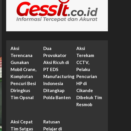
Aksi
Dua
Aksi
Terencana
Provokator
Terekam
Gunakan
Aksi Ricuh di
CCTV,
Mobil Crane,
PT EDS
Pelaku
Komplotan
Manufacturing
Pencurian
Pencuri Besi
Indonesia
HP di
Diringkus
Ditangkap
Cikande
Tim Opsnal
Polda Banten
Dibekuk Tim
Resmob
Aksi Cepat
Ratusan
Tim Satgas
Pelajar di