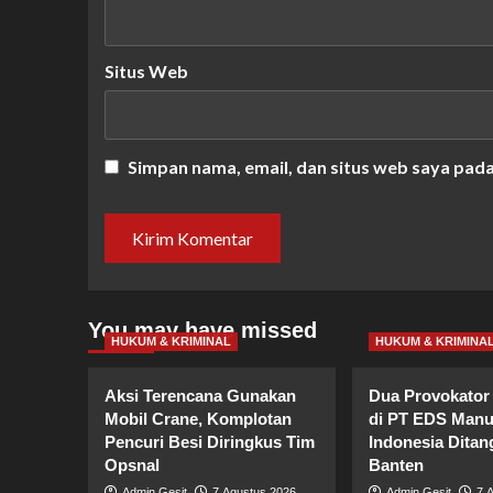
Situs Web
Simpan nama, email, dan situs web saya pad
You may have missed
HUKUM & KRIMINAL
HUKUM & KRIMINA
Aksi Terencana Gunakan
Dua Provokator 
Mobil Crane, Komplotan
di PT EDS Manu
Pencuri Besi Diringkus Tim
Indonesia Ditan
Opsnal
Banten
Admin Gesit
7 Agustus 2026
Admin Gesit
7 