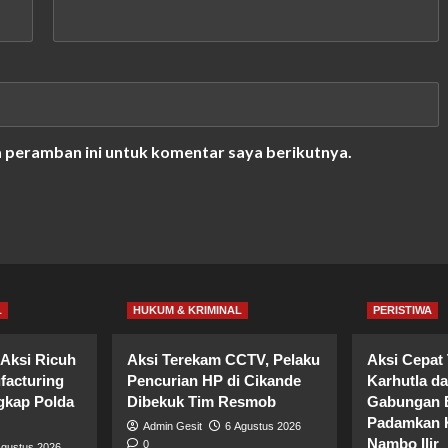
a peramban ini untuk komentar saya berikutnya.
L
HUKUM & KRIMINAL
PERISTIWA
Aksi Ricuh
Aksi Terekam CCTV, Pelaku
Aksi Cepat
facturing
Pencurian HP di Cikande
Karhutla d
gkap Polda
Dibekuk Tim Resmob
Gabungan B
Padamkan K
Admin Gesit
6 Agustus 2026
Nambo Ilir
0
Agustus 2026