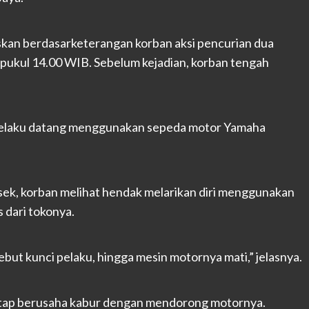
kan berdasarketerangan korban aksi pencurian dua
ar pukul 14.00 WIB. Sebelum kejadian, korban tengah
a, pelaku datang menggunakan sepeda motor Yamaha
lsek, korban melihat hendak melarikan diri menggunakan
dari tokonya.
but kunci pelaku, hingga mesin motornya mati,” jelasnya.
etap berusaha kabur dengan mendorong motornya.