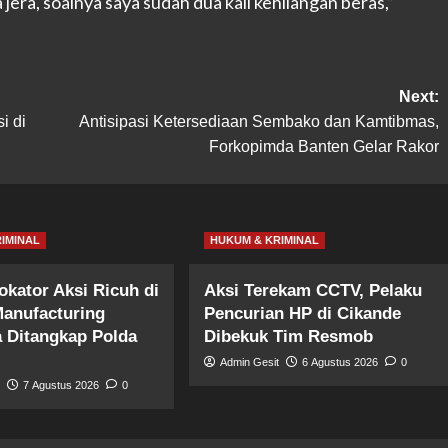
 jera, soalnya saya sudah dua kali kehilangan beras,”
Next:
i di
Antisipasi Ketersediaan Sembako dan Kamtibmas,
Forkopimda Banten Gelar Rakor
IMINAL
HUKUM & KRIMINAL
okator Aksi Ricuh di
Aksi Terekam CCTV, Pelaku
anufacturing
Pencurian HP di Cikande
a Ditangkap Polda
Dibekuk Tim Resmob
Admin Gesit
6 Agustus 2026
0
t
7 Agustus 2026
0