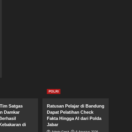
POLRI
 Tim Satgas
Ratusan Pelajar di Bandung
an Damkar
Dapat Pelatihan Check
erhasil
Fakta Hingga AI dari Polda
ebakaran di
Jabar
Admin Gesit
6 Agustus 2026